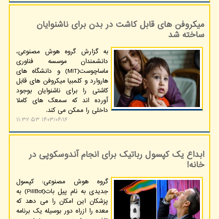
میکروفن های قابل کاشت در بدن برای ناشنوایان
ساخته شد
به گزارش گروه هوش مصنوعی،
دانشمندان موسسه فناوری
ماساچوست(MIT) و دانشگاه های
هاروارد و کلمبیا میکروفن های قابل
کاشتی را برای ناشنوایان بوجود
آورده اند که سمعک های کاملا
داخلی را ممکن می کند.
۱۴۰۳/۰۴/۱۶ ۱۱:۳۲:۵۳
ابداع یک کپسول رباتیک برای انجام آندوسکوپی در
خانه!
گروه هوش مصنوعی: کپسول
جدیدی به نام پیل بات(PillBot) به
پزشکان این امکان را می دهد که
معده را ازراه دور بوسیله یک برنامه