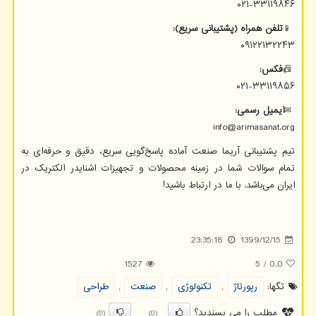
۰۲۱-۳۳۱۱۹۸۴۶
📱
تلفن
همراه
(
پشتیبانی
سریع
)
:
۰۹۱۲۲۱۳۲۲۴۳
📠
فکس
:
۰۲۱-۳۳۱۱۹۸۵۶
✉
ایمیل
رسمی
:
info@arimasanat.org
تیم پشتیبانی آریما صنعت آماده پاسخ‌گویی سریع، دقیق و حرفه‌ای به
تمام سوالات شما در زمینه محصولات و تجهیزات اشنایدر الکتریک در
ایران می‌باشد. با ما در ارتباط باشید
!
23:35:18
1399/12/15
1527
5
/
0.0
تگها:
رپورتاژ
,
تكنولوژی
,
صنعت
,
طراحی
مطلب را می پسندید؟
(0)
(0)