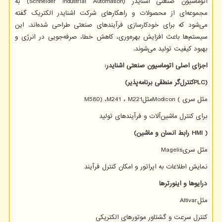
اتوماسیون صنعتی اشنایدر
(Schneider Industrial Automation)
به
مجموعه‌ای از محصولات و راهکارهای شرکت اشنایدر الکتریک گفته
می‌شود که برای خودکارسازی فرآیندهای صنعتی طراحی شده‌اند. این
سیستم‌ها باعث افزایش بهره‌وری، کاهش خطا، صرفه‌جویی در انرژی و
بهبود کیفیت تولید می‌شوند.
اجزای اصلی اتوماسیون صنعتی اشنایدر
:
(
PLC
کنترل‌گر منطقی برنامه‌پذیر
)
مثل سری
Modicon (
مثل
M221
،
M241
،
M580)
برای کنترل ماشین‌آلات و فرآیندهای تولید
( HMI رابط انسان و ماشین)
مثل سری
Magelis
نمایش اطلاعات به اپراتور و امکان کنترل فرآیند
درایوها و اینورترها
مثل
Altivar
کنترل سرعت و گشتاور موتورهای الکتریکی