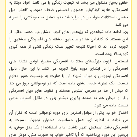
خلقی بسیار متداول می باشد که کیفیت زندگی را می کاهد. افراد مبتلا به
افسردگی، علایم گوناگونی همچون احساس ضعف عمومی، کاهش میل
جنسی، اختلالات خواب و در موارد شدیدتر، تمایل به خودکشی را تجربه
می کنند.
وی ادامه داد: شواهدی که پژوهش های کنونی نشان می دهند، حاکی از
این هستند که کانادایی ها در سالجاری، نشانه های افسردگی بیشتری را
تجربه کرده اند که احیانا نتیجه تغییر سبک زندگی ناشی از همه گیری
کووید-۱۹ بوده است.
اسماعیل افزود: بزرگسالان مبتلا به افسردگی معمولا اولین نشانه های
افسردگی را در ابتدای دوره بلوغ تجربه می کنند. با این حال، دلیل
افسردگی نوجوانی و میزان شیوع آن با عنایت به جنسیت هنوز معلوم
نیست. یک نظریه خاص نشان داده است که در نوجوانانی بروز می کند
که بیش از حد در معرض استرس هستند و تفاوت های میان افسردگی
زنان و مردان هم به صدمه پذیری بیشتر زنان در مقابل استرس مزمن
نسبت داده می شود.
اختلال خواب، یکی از عوامل استرس زای دوره نوجوانی است که تکرار آن
می تواند تا اندازه ای، عامل حساسیت دختران نوجوان نسبت به
افسردگی باشد. اسماعیل اظهار داشت: ما با استفاده از یک مدل موش، به
بررسی این مورد پرداختیم که آیا تاخیر خواب به صورت مکرر، موش های