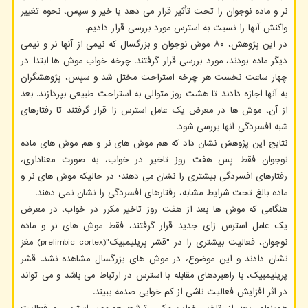
نر و ماده نوجوان را تحت تأثیر قرار می دهد یا خیر و سپس، نحوه تغییر
واکنش آنها را نسبت به استرس مورد بررسی قرار دادیم.
در این پژوهش، ۸۰ موش نوجوان و بزرگسال که نیمی از آنها نر و نیمی
دیگر ماده بودند، مورد بررسی قرار گرفتند. چرخه خواب موش ها ابتدا در
چهار ساعت نخست هر چرخه استراحت مختل شد و سپس، پژوهشگران
به آنها اجازه دادند تا هشت روز متوالی به استراحت طبیعی بپردازند. بعد
از آن، موش ها در معرض یک عامل استرس زا قرار گرفتند تا رفتارهای
شبه افسردگی آنها بررسی شود.
نتایج این پژوهش نشان داد که هم موش های نر و هم موش های ماده
نوجوان فقط پس هفت روز تاخیر در خواب، به صورت معناداری،
رفتارهای افسردگی بیشتری را نشان می دهند؛ در حالیکه موش های نر و
ماده بالغ تحت شرایط مشابه، رفتارهای افسردگی را نشان نمی دهند.
هنگامی که موش ها بعد از هفت روز تاخیر مکرر در خواب، در معرض
یک عامل استرس زای جدید قرار گرفتند، فقط موش های نر و ماده
نوجوان، فعالیت بیشتری را در "قشر پریلیمبیک"(prelimbic cortex) مغز
نشان دادند و این موضوع، در موش های بزرگسال مشاهده نشد. قشر
پریلیمبیک، با راهبردهای مقابله با استرس در ارتباط می باشد و می تواند
در اثر افزایش فعالیت ناشی از کم خوابی صدمه ببیند.