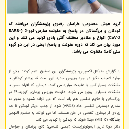
گروه هوش مصنوعی: خراسان رضوی پژوهشگران دریافتند كه
كودكان و بزرگسالان در پاسخ به عفونت سارس-كوو-2 (SARS-
CoV-2) انواع و مقادیر مختلف آنتی بادی تولید می كنند و این
مورد بیان می كند كه دوره عفونت و پاسخ ایمنی در این دو گروه
سنی كاملا متفاوت می باشد.
به گزارش مدیکال اکسپرس، پژوهشگران این تحقیق اعلام کردند: یکی از
موارد اعجاب انگیز در مورد ویروس جدید این است که بیشتر کودکان با
مشکلات بسیار کمی با عفونت مبارزه می کنند، درحالی که افراد مسن با
مشکلات بسیاری روبرو می شوند. عفونت ویروس بیماری کووید-۱۹ در
بزرگسالان با علایم تنفسی هم راه است که می تواند شدید و منجر به
سندرم دیسترس تنفسی حاد (ARDS) شود. از جانب دیگر کودکان تا حد
زیادی از بیماری تنفسی در امان هستند، اما می توانند به سندرم التهابی
چندگانه (MIS-C) مبتلا شوند که زندگی را تهدید می کند.
دکتر دونا فاربر، ایمونولوژیست (ایمنی شناسی) کالج پزشکان و جراحان