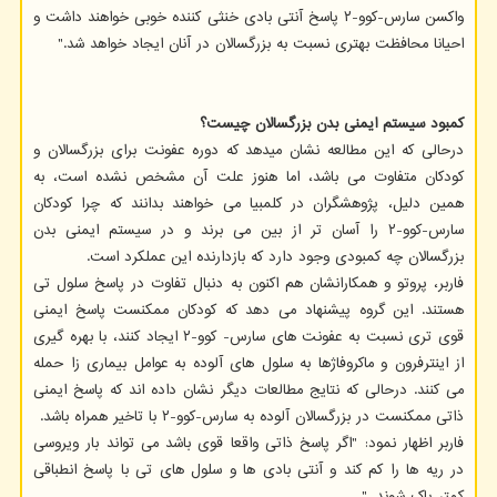
واکسن سارس-کوو-۲ پاسخ آنتی بادی خنثی کننده خوبی خواهند داشت و
احیانا محافظت بهتری نسبت به بزرگسالان در آنان ایجاد خواهد شد."
کمبود سیستم ایمنی بدن بزرگسالان چیست؟
درحالی که این مطالعه نشان میدهد که دوره عفونت برای بزرگسالان و
کودکان متفاوت می باشد، اما هنوز علت آن مشخص نشده است، به
همین دلیل، پژوهشگران در کلمبیا می خواهند بدانند که چرا کودکان
سارس-کوو-۲ را آسان تر از بین می برند و در سیستم ایمنی بدن
بزرگسالان چه کمبودی وجود دارد که بازدارنده این عملکرد است.
فاربر، پروتو و همکارانشان هم اکنون به دنبال تفاوت در پاسخ سلول تی
هستند. این گروه پیشنهاد می دهد که کودکان ممکنست پاسخ ایمنی
قوی تری نسبت به عفونت های سارس- کوو-۲ ایجاد کنند، با بهره گیری
از اینترفرون و ماکروفاژها به سلول های آلوده به عوامل بیماری زا حمله
می کنند. درحالی که نتایج مطالعات دیگر نشان داده اند که پاسخ ایمنی
ذاتی ممکنست در بزرگسالان آلوده به سارس-کوو-۲ با تاخیر همراه باشد.
فاربر اظهار نمود: "اگر پاسخ ذاتی واقعا قوی باشد می تواند بار ویروسی
در ریه ها را کم کند و آنتی بادی ها و سلول های تی با پاسخ انطباقی
کمتر پاک شوند. "