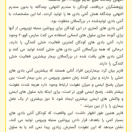
پژوهشگران دریافتند، کودکان با سندرم التهابی چندگانه یا بدون سندرم
التهابی چندگانه همان آنتی بادی ها را تولید کردند، اما این مشخصات با
آنتی بادی تولیدشده در بزرگسالان متفاوت بود.
آنتی بادی های کمتری در این کودکان برای پروتئین سنبله (ویروس از آنها
برای آلوده سازی سلول های انسانی استفاده می کند) سارس-کوو-۲ وجود
دارد. آنتی بادی های کودکان کمترین فعالیت خنثی کنندگی را دارند،
درحالی که همه بزرگسالان آنتی بادی های خنثی کننده تولید می کنند و
آنتی بادی های یافت شده در بزرگسالان بیمار بیشترین فعالیت خنثی
کنندگی را دارند.
فاربر بیان کرد: بیمارترین افراد آنانی هستند که بیشترین آنتی بادی های
خنثی را دارند و بیان کننده زمان حضور ویروس در بدن بیمار است؛ بین
میزان پاسخ ایمنی و میزان عفونت ارتباط وجود دارد هرچه شدت عفونت
بیشتر باشد، پاسخ ایمنی قوی تر است، برای اینکه باید سلول های ایمنی
و واکنش های ایمنی بیشتری ایجاد شود تا دوز بیشتری از یک عامل
بیماری زا را از بین ببرنند. "
فاربر همین طور اظهار داشت: این واقعیت که کودکان آنتی بادی های
بسیار کمی را باهدف قرار دادن پروتئین سنبله ویروس تولید می کنند،
نشان میدهد که این عفونت گسترش زیادی پیدا نمی کند یا به سلول