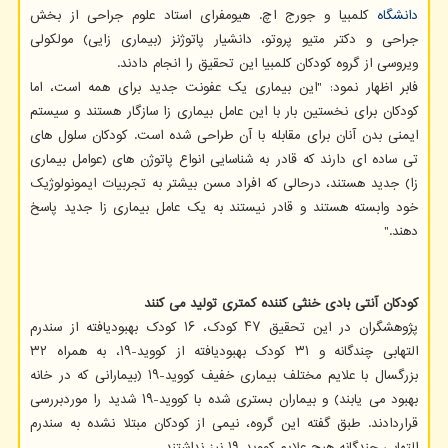
دانشگاه
کلمبیا و جورج اچ. هیومفرای استاد علوم جراحی از بخش
جراحی و دکتر متیو پروتو، دانشیار پاتوژنز (بیماری زایی) مولکولی
ویروسی از گروه کودکان کلمبیا این تحقیق را انجام دادند.
فابر اظهار نمود: "این بیماری یک عفونت جدید برای همه است، اما
کودکان برای نخستین بار با این عامل بیماری زا سازگار هستند و سیستم
ایمنی بدن آنان برای مقابله با آن طراحی شده است. کودکان سلول های
تی ساده ای دارند که قادر به شناسایی انواع پاتوژن های (عوامل بیماری
زا) جدید هستند، درحالی که افراد مسن بیشتر به تجربیات ایمونولوژیک
خود وابسته هستند و قادر نیستند به یک عامل بیماری زا جدید پاسخ
دهند."
کودکان آنتی بادی خنثی کننده کمتری تولید می کنند
پژوهشگران در این تحقیق ۴۷ کودک، ۱۶ کودک بهبودیافته از سندرم
التهابی چندگانه و ۳۱ کودک بهبودیافته از کووید-۱۹، به همراه ۳۲
بزرگسال با علایم مختلف بیماری خفیف کووید-۱۹ (بیمارانی که در خانه
بهبود می یابند) و بیماران بستری شده با کووید-۱۹ شدید را موردبررسی
قراردادند. طبق گفته این گروه، نیمی از کودکان مبتلا نشده به سندرم
التهابی چندگانه هیچ علایم کووید-۱۹ نیز نداشتند.