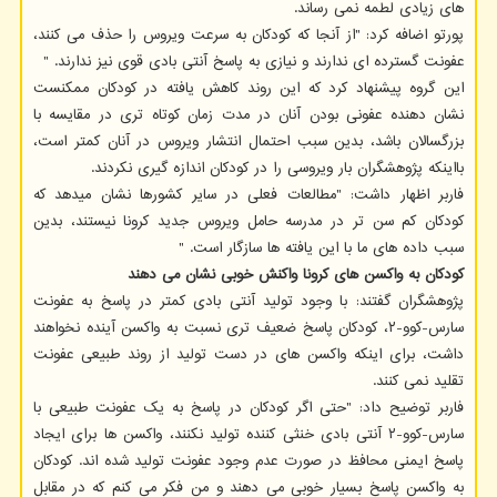
های زیادی لطمه نمی رساند.
پورتو اضافه کرد: "از آنجا که کودکان به سرعت ویروس را حذف می کنند،
عفونت گسترده ای ندارند و نیازی به پاسخ آنتی بادی قوی نیز ندارند. "
این گروه پیشنهاد کرد که این روند کاهش یافته در کودکان ممکنست
نشان دهنده عفونی بودن آنان در مدت زمان کوتاه تری در مقایسه با
بزرگسالان باشد، بدین سبب احتمال انتشار ویروس در آنان کمتر است،
بااینکه پژوهشگران بار ویروسی را در کودکان اندازه گیری نکردند.
فاربر اظهار داشت: "مطالعات فعلی در سایر کشورها نشان میدهد که
کودکان کم سن تر در مدرسه حامل ویروس جدید کرونا نیستند، بدین
سبب داده های ما با این یافته ها سازگار است. "
کودکان به واکسن های کرونا واکنش خوبی نشان می دهند
پژوهشگران گفتند: با وجود تولید آنتی بادی کمتر در پاسخ به عفونت
سارس-کوو-۲، کودکان پاسخ ضعیف تری نسبت به واکسن آینده نخواهند
داشت، برای اینکه واکسن های در دست تولید از روند طبیعی عفونت
تقلید نمی کنند.
فاربر توضیح داد: "حتی اگر کودکان در پاسخ به یک عفونت طبیعی با
سارس-کوو-۲ آنتی بادی خنثی کننده تولید نکنند، واکسن ها برای ایجاد
پاسخ ایمنی محافظ در صورت عدم وجود عفونت تولید شده اند. کودکان
به واکسن پاسخ بسیار خوبی می دهند و من فکر می کنم که در مقابل