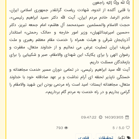
إنّا للّه وإنّا إلیْه راجعون
با قلبی آکنده از اندوه، شهادت ریاست گرانقدر جمهوری اسلامی ایران،
خادم الرضا، خادم مردم ایران، آیت الله دکتر «سید ابراهیم رئیسی»،
حجت الاسلام والمسلمین «سیدمحمد آل هاشم» امام جمعه تبریز، دکتر
«حسین امیرعبداللهیان» وزیر امور خارجه و «مالک رحمتی» استاندار
آذربایجان شرقی و هیئت همراه را خدمت مقام معظم رهبری و ملت
شریف ایران تسلیت عرض می نمائیم و از خداوند متعال، مغفرت و
رضوان الهی را برای یکایک این شهدای والامقام، صبر و شکیبایی را برای
بازماندگان مسئلت داریم.
آیت الله سید ابراهیم رئیسی، در تمامی دوران مسیر خدمت مجاهدانه و
خستگی ناپذیر لحظه ای آرام نداشت و بر عهد صادقانه خود با خداوند
متعال، مجاهدانه ایستاد؛ امید است راه مردمی بودن این شهید والامقام را
گرامی بداریم و در راه خدمت به مردم گام برداریم».
09:47:22
1403/03/05
793
5
/
5.0
تگها:
تحقیقات
,
فناوری