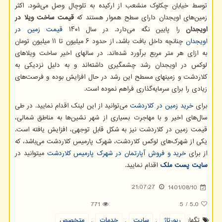
توسط خیابان چکاوک منشعب از ارکیده به تلوچال وصل می‌شود. اکثر
زمین‌های اویجدان دارای سطح هموار هستند که
قیمت ساخت ویلا در
اویجدان
را پایین نگه می‌دارد. در سال ۱۴۰۱
قیمت زمین‌ در
اویجدان
چنانچه داخل بافت باشد، از حدود ۶ میلیون تا ۱۱ میلیون تومان
به ازای هر متر مربع برآورد شده‌اند. در سالهای اخیر ساخت ویلاهای
لوکس در اویجدان رشد چشمگیری داشته‌اند و به دلیل نزدیکی به
کلاردشت و زمینهای مسطح این رشد در حال افزایش بوده و فرصت‌های
زیادی را برای سرمایه‌گذاری فراهم نموده است.
برای
خرید زمین در کلاردشت
می‌توانید از این لینک اقدام نمایید. در طی
سال‌های اخیر و با مهاجرت بسیاری از شهر نشین‌ها به مناطق شمالی،
قیمت زمین در کلاردشت نیز به شکل قابل توجهی، افزایش یافته است.
یکی از شهرک‌های لوکس کلاردشت، شهرک پارمیس کلاردشت می‌باشد، که
از برای
خرید و فروش آپارتمان در شهرک پارمیس کلاردشت
میتوانید در
سایت پست ملک
اقدام نمایید.
21:07:27
1401/08/10
771
5
/
5.0
تگها:
رپورتاژ
,
سایت
,
خدمات
,
متخصص