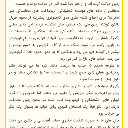
زمین حرکت کرده اند و از هم جدا شده اند، در حرکت بوده و هستند.
محققان از داده های موسسه تحقیقاتی "زیرساخت های محاسباتی ملی
استرالیا" برای اجرای شبیه سازی های کامپیوتری پیشرفته از نحوه جریان
یافتن گوشته زمین طی یک میلیارد سال استفاده کردند. این مدلها مبتنی
بر بازسازی حرکات صفحات تکتونیکی هستند. هنگامی که صفحات به
یکدیگر فشار می آورند، کف اقیانوس بین آنها در فرآیندی به نام فرورانش
به پایین رانده می شود. سنگ سرد از کف اقیانوس به عمق بیشتر و
بیشتر در گوشته فرو می رود و هنگامی که به عمق حدود 2000 کیلومتری
می رسد، حباب های داغ را کنار می زند.
ما متوجه شدیم که حباب ها درست مانند قاره ها می توانند مانند
پیکربندی فعلی شان جمع شوند و "ابرحباب ها" را تشکیل دهند و در
طول زمان از هم جدا شوند.
یکی از جنبه های کلیدی مدلهای ما این است که باآنکه حباب ها در طول
زمان موقعیت و شکل خویش را تغییر می دهند، اما همچنان با الگوی
فوران های آتشفشانی و کیمبرلیت ثبت شده در سطح زمین مطابقت
دارند. این الگو قبلاً یک استدلال کلیدی برای حباب ها بعنوان یک لنگر
بی حرکت بود.
مدل های ما به صورت شگفت انگیزی حباب آفریقایی را نشان می دهند
که اخیرا در 60 میلیون سال پیش جمع آوری شده است و در تضاد کامل