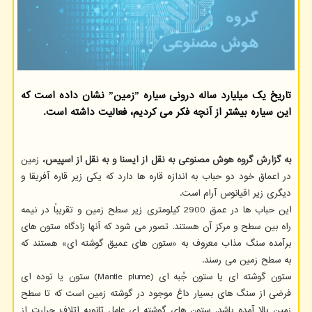
تاریخ یک میلیارد ساله درونی سیاره ˮزمینˮ نشان داده است که
این سیاره بیشتر از آنچه فکر می کردیم، فعالیت داشته است.
به گزارش گروه هوش مصنوعی به نقل از ایسنا و به نقل از اسپیس،
زمین
در اعماق خود دو حباب به اندازه قاره ها دارد که یکی زیر قاره آفریقا و
دیگری زیر اقیانوس آرام است.
این حباب ها در عمق 2900 کیلومتری زیر سطح زمین و تقریباً در نیمه
راه بین سطح و مرکز آن هستند. تصور می شود که آنها زادگاه ستون های
برآمده سنگ مذاب معروف به «ستون های عمیق گوشته ای» هستند که
به سطح زمین می رسند.
ستون گوشته ای یا ستون جُبه ای (Mantle plume) ستون یا توده ای
فرضی از سنگ های بسیار داغ موجود در گوشته زمین است که تا سطح
زمین بالا آمده باشد. ستون های گوشته ای عامل ثانویه اتلاف حرارت از