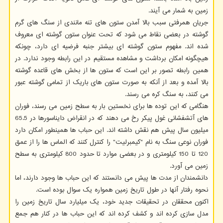
زمین به شمار می آیند.
جریان همرفتی سبب بالا آمدن ستون های تنه مانندی از سنگ های گرم
گوشته در بعضی نقاط می شود که تحت عنوان ستون گوشته ای معروف
شده اند. مفهوم ستون گوشته ای بیشتر جنبه فرضیه ای دارد، چونکه
هیچگونه امکان برداشت و مشاهده مستقیم در این رابطه وجود ندارد. در
همین رابطه تصور بر این است که ستون ها از بخش های قاعده گوشته
بالا آمده و بعد از آنکه به صورت ستون های باریک از تمامی گوشته عبور
می کنند، به سنگ کره می رسند.
هنگامی که این توده ها برای نخستین بار به سطح زمین می رسند، فوران
های آتشفشانی غول پیکر رخ می دهند که در انقراض دایناسورها در 65.5
میلیون سال پیش هم نقش داشته اند. این حباب ها همینطور امکان دارد
فوران نوعی سنگ به نام "کیمبرلیت" را کنترل کنند که الماس ها را از عمق
120 تا 150 کیلومتری و در بعضی موارد تا حدود 800 کیلومتری به سطح
زمین می آورد.
دانشمندان از مدت ها پیش می دانستند که این حباب ها وجود دارند، اما
نحوه رفتار آنها در طول تاریخ زمین همواره یک سوال بوده است.
اکنون محققان در تحقیقات جدید خود، یک میلیارد سال تاریخ زمین را
مدل سازی کرده اند و کشف کرده اند که این حباب ها در کنار هم جمع