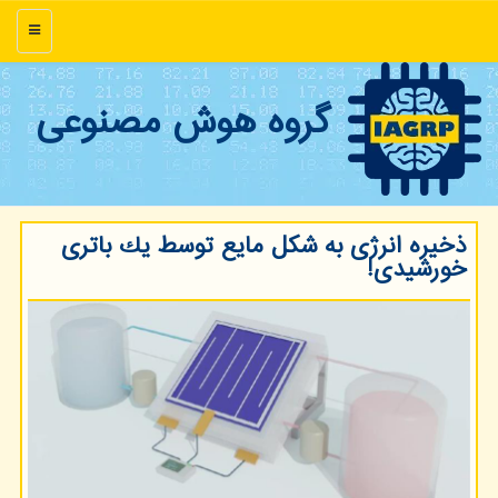
منو
گروه هوش مصنوعی
ذخیره انرژی به شكل مایع توسط یك باتری
خورشیدی!