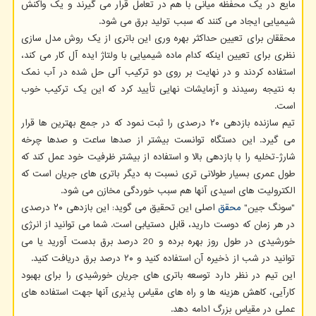
مایع در یک محفظه میانی با هم در تعامل قرار می گیرند و یک واکنش
شیمیایی ایجاد می کنند که سبب تولید برق می شود.
محققان برای تعیین حداکثر بهره وری این باتری از یک روش مدل سازی
نظری برای تعیین اینکه کدام ماده شیمیایی با ولتاژ ایده آل کار می کند،
استفاده کردند و در نهایت بر روی دو ترکیب آلی حل شده در آب نمک
به نتیجه رسیدند و آزمایشات نهایی تأیید کرد که این یک ترکیب خوب
است.
تیم سازنده بازدهی ۲۰ درصدی را ثبت نمود که در جمع بهترین ها قرار
می گیرد. این دستگاه توانست بیشتر از صدها ساعت و صدها چرخه
شارژ-تخلیه را با بازدهی بالا و استفاده از بیشتر ظرفیت خود عمل کند که
طول عمری بسیار طولانی تری نسبت به دیگر باتری های جریان است که
الکترولیت های اسیدی آنها هم سبب خوردگی مخازن می شود.
"سونگ جین"
محقق
اصلی این تحقیق می گوید: این بازدهی ۲۰ درصدی
در هر زمان که دوست دارید، قابل دستیابی است. شما می توانید از انرژی
خورشیدی در طول روز بهره برده و 20 درصد برق بدست آورید یا می
توانید در شب از ذخیره آن استفاده کنید و ۲۰ درصد برق دریافت کنید.
این تیم در نظر دارد توسعه باتری های جریان خورشیدی را برای بهبود
کارآیی، کاهش هزینه ها و راه های مقیاس پذیری آنها جهت استفاده های
عملی در مقیاس بزرگ ادامه دهد.