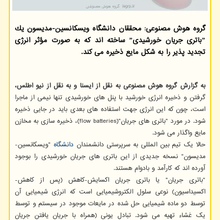
گروه هوش مصنوعی: محققان دانشگاه ویسكانسین-مدیسون یك
ˮباتری جریان خورشیدیˮ ساخته اند كه به صورت مؤثر انرژی
تجدید پذیر را به شكل مایع ذخیره می كند.
به گزارش گروه هوش مصنوعی به نقل از ایسنا و به نقل از نیو اطلس،
گرفتن و ذخیره انرژی خورشید با پنل های خورشیدی تنها نیمی از ماجرا
است، چون که این انرژی جهت استفاده های بعدی باید در جایی ذخیره
شود. در مورد "باتری های جریان"(flow batteries)، ذخیره سازی به مخازن
مایع واگذار می شود.
حالا یک تیم بین المللی به سرپرستی دانشمندان
دانشگاه
"ویسکانسین-
مدیسون" نسخه جدیدی از این باتری های جریان خورشیدی را بوجود
آورده اند که کارآمد و بادوام هستند.
"باتری جریان" یا باتری جریان اکسایش-کاهش (پس از کاهش-
اکسیداسیون) نوعی سلول الکتروشیمیایی است که انرژی شیمیایی آن
توسط دو ماده شیمیایی حل شده در مایعات موجود در سیستم و توسط
یک غشاء تهیه می شود. تبادل یونی (همراه با جریان یافتن جریان