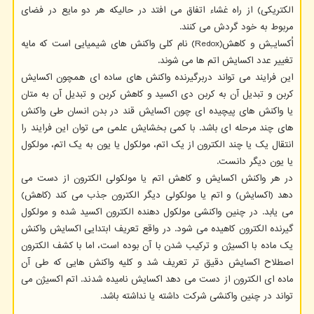
الکتریکی) از راه غشاء اتفاق می افتد در حالیکه هر دو مایع در فضای
مربوط به خود گردش می کنند.
اُکسایـِش و کاهش(Redox) نام کلی واکنش های شیمیایی است که مایه
تغییر عدد اکسایش اتم ها می شوند.
این فرایند می تواند دربرگیرنده واکنش های ساده ای همچون اکسایش
کربن و تبدیل آن به کربن دی اکسید و کاهش کربن و تبدیل آن به متان
یا واکنش های پیچیده ای چون اکسایش قند در بدن انسان طی واکنش
های چند مرحله ای باشد. با کمی بخشایش علمی می توان این فرایند را
انتقال یک یا چند الکترون از یک اتم، مولکول یا یون به یک اتم، مولکول
یا یون دیگر دانست.
در هر واکنش اکسایش و کاهش اتم یا مولکولی الکترون از دست می
دهد (اکسایش) و اتم یا مولکولی دیگر الکترون جذب می کند (کاهش)
می یابد. در چنین واکنشی مولکول دهنده الکترون اکسید شده و مولکول
گیرنده الکترون کاهیده می شود. در واقع تعریف ابتدایی اکسایش واکنش
یک ماده با اکسیژن و ترکیب شدن با آن بوده است، اما با کشف الکترون
اصطلاح اکسایش دقیق تر تعریف شد و کلیه واکنش هایی که طی آن
ماده ای الکترون از دست می دهد اکسایش نامیده شدند. اتم اکسیژن می
تواند در چنین واکنشی شرکت داشته یا نداشته باشد.