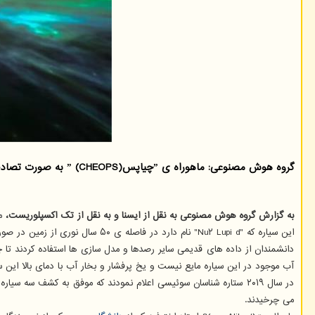
گروه هوش مصنوعی: ماهوراه ی ˮچیاپسˮ (CHEOPS) به صورت تصادفی سیاره فراخورشیدی نادری را رصد کرده است که هیچ نمونه ی شناخته شده ی مشابهی ندارد.
به گزارش گروه هوش مصنوعی به نقل از ایسنا و به نقل از تک اکسپلوریست،
م
این سیاره که "Nu۲ Lupi d" نام دارد در فاصله ی ۵۰ سال نوری از زمین در صورت فلکی گرگ قرار گرفته است و به دور ستاره ای به نام "Nu۲ Lupi" می چرخد. این سیاره ۲.۵ برابر از زمین بزرگ تر است و جرم آن ۹ برابر زمین است.
دانشمندان از داده های قدیمی سایر رصدها و مدل سازی ها استفاده کردند تا چگ
آب موجود در این سیاره مایع نیست و یخ پرفشار و بخار آب با دمای بالا این س
می چرخیدند.