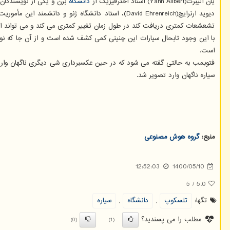
یان الیبرت(Yann Alibert) استاد اخترفیزیک از
دانشگاه
برن و یکی از نویسندگان 
دیوید ارنرایچ(David Ehrenreich)، استاد دانشگاه
تشعشعات کمتری دریافت کند در طول زمان تغییر کمتری می کند و می تواند اط
با این وجود تابحال سیارات این چنینی کمی کشف شده است و از آن جا که نور 
است.
سیاره ناگهان وارد تصویر شد.
منبع:
گروه هوش مصنوعی
12:52:03
1400/05/10
5
/
5.0
تگها:
تلسكوپ
,
دانشگاه
,
سیاره
مطلب را می پسندید؟
(0)
(1)