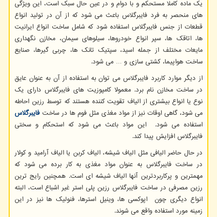
یک ماده کاملا مستحکم و با دوام و در عین حال سبک است، این ویژگی
های منحصر به فرد فایبرگلاس باعث می شود که از آن در تولید انواع
قطعات از جنس فایبرگلاس استفاده شود که شامل ساخت انواع ایرانیت
ها، اتاقک ها، سپر انواع خودروها، سیلوهای سیمان، مخازن نگهداری
مایعات مختلف از جمله اسید، سپتیک تانک ها، چربی گیرها، صنایع
ساخت هواپیما، کشتی سازی و … می شود.
از دیگر موارد کاربرد فایبرگلاس می توان به استفاده از آن به عنوان عایق
در ساخت مخازن نام برد. معمولا کامپوزیت های فایبرگلاس دارای یک
نوع یا انواع بیشتری از الیاف تقویت کننده هستند که توسط رزین احاطه
می شود، گاهی اوقات نیز از مواد مغذی مثل فوم ها در ساخت
فایبرگلاس
استفاده می شود. این مواد باعث می شود که استحکام و سختی
فایبرگلاس افزایش پیدا کند.
در حال حاضر الیافی مثل الیاف شیشه، الیاف کربن یا الیاف آرامید و کولار
در ساخت فایبرگلاس به عنوان مواد مغذی به کار برده می شود که
مهمترین و پرکاربردترین آنها الیاف شیشه ای است. همچنین رایج ترین
رزین مصرفی در ساخت فایبرگلاس رزین پلی استر غیر اشباع است، البته
انواع دیگری چون اپوکسی ها، وینیل استرها، فنولیک ها نیز در این
زمینه مورد استفاده واقع می شوند.