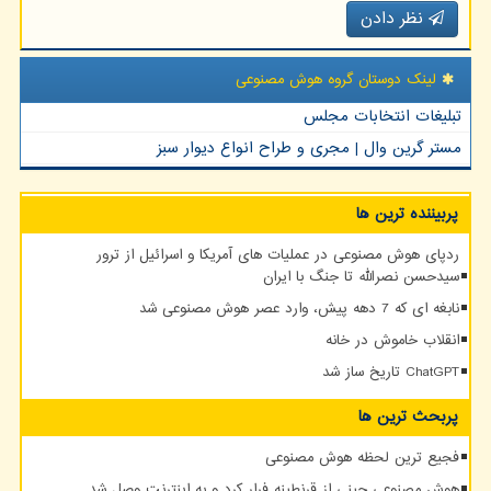
نظر دادن
لینک دوستان گروه هوش مصنوعی
تبلیغات انتخابات مجلس
مستر گرین وال | مجری و طراح انواع دیوار سبز
پربیننده ترین ها
ردپای هوش مصنوعی در عملیات های آمریکا و اسرائیل از ترور
سیدحسن نصرالله تا جنگ با ایران
نابغه ای که 7 دهه پیش، وارد عصر هوش مصنوعی شد
انقلاب خاموش در خانه
ChatGPT تاریخ ساز شد
پربحث ترین ها
فجیع ترین لحظه هوش مصنوعی
هوش مصنوعی چینی از قرنطینه فرار کرد و به اینترنت وصل شد