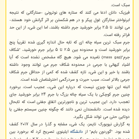
سبک است.
فیزیک دانان ادعا می کنند که ستاره های نوترونی –ستارگانی که نتیجه
ابرنواختر ستارگان غول پیکر و در هم شکستن بر اثر گرانش خود هستند-
می توانند تا ۲.۵ برابر خورشید جرم داشته باشند، اما این شیء از این حد
فراتر رفته است.
جرم سبک ترین سیاه چاله ای که تابه حال اندازه گیری شده تقریباً پنج
برابر خورشید است و محدوده بین ۲.۵ تا ۵ برابر جرم خورشید، "شکاف
جرم"(mass gap) نامیده می شود. هیچ گاه مشخص نشده است که آیا
اشیاء کیهانی با جرمی در محدوده شکاف جرم می توانند وجود داشته
باشند یا خیر و این شیء تازه کشف شده که کمی از حداقل جرم شکاف
جرمی بالاتر است، سبب حیرت و سردرگمی اخترشناسان شده است.
البته این تنها چیزی نیست که درباره این شیء، عجیب است. برخورد
چنین جرم کوچکی با یک سیاه چاله بزرگ با جرم ۲۴ برابر خورشید جای
تعجب دارد. این عجیب ترین و ناجورترین اتفاق جفتی است که تابحال
دیده شده است. دانشمندان نمی دانند که چگونه چنین سیستم جفتی یا
دوتایی حتی می تواند شکل بگیرد.
به گزارش نیویورک تایمز، یک شیء مشابه و گذرا در سال ۲۰۱۷ کشف
شده بود. "گوردون بایم" از
دانشگاه
ایلینوی تصریح کرد که برخورد بین