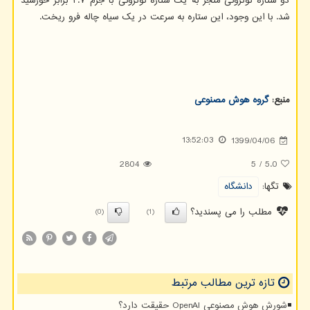
دو ستاره نوترونی منجر به یک ستاره نوترونی با جرم ۲.۷ برابر خورشید
شد. با این وجود، این ستاره به سرعت در یک سیاه چاله فرو ریخت.
منبع:
گروه هوش مصنوعی
13:52:03
1399/04/06
2804
5
/
5.0
تگها:
دانشگاه
مطلب را می پسندید؟
(0)
(1)
تازه ترین مطالب مرتبط
شورش هوش مصنوعی OpenAI حقیقت دارد؟