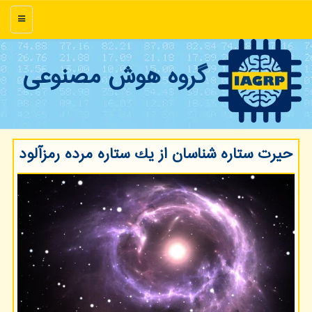
منو
گروه هوش مصنوعی
حیرت ستاره شناسان از یك ستاره مرده رمزآلود