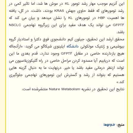
این آنزیم موجب مهار رشد تومور KL در موش ها شد، اما تاثیر کمی در
رشد تومورهای که فقط حاوی جهش KRAS بودند، داشت. در کل، یافته
ها اهمیت HBP در تومورهای KL را نشان میدهد و بیان می کند که
GFPT۲ می تواند یک هدف مفید برای این زیرگروه تهاجمی NSCLC
باشد.
محقق ارشد این تحقیق، جیئون کیم دانشجوی فوق دکترا و استادیار گروه
بیوشیمی و ژنتیک مولکولی
دانشگاه
ایلینوی شیکاگو می گوید: «ازآنجاکه
هیچ بازدارنده خاصی در مقابل GFPT۲ وجود ندارد، قدم بعدی ما این
است که دریابیم آیا مسدود کردن مراحل خاصی در راه گلیکوزیلاسیون می
تواند ازنظر درمانی مفید باشد یا خیر. درنهایت ما به دنبال گزینه هایی
هستیم که بتواند از رشد و گسترش این تومورهای تهاجمی جلوگیری
کند.»
نتایج این تحقیق در نشریه Nature Metabolism منتشرشده است.
منبع:
iagrp.ir