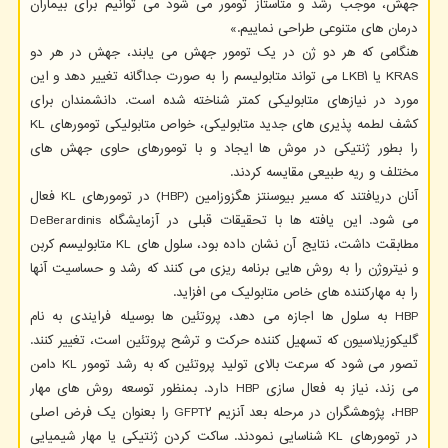
جهش، موجب رشد و متاستاز تومور می شود می توانیم برای بیماران
درمان های متنوعی طراحی نماییم.»
هنگامی که هر دو ژن در یک تومور جهش می یابند، جهش در هر دو
KRAS یا LKB۱ می تواند متابولیسم را به صورت جداگانه تغییر دهد و این
مورد در نیازهای متابولیکی کمتر شناخته شده است. دانشمندان برای
کشف لطمه پذیری های جدید متابولیکی، خواص متابولیکی تومورهای KL
را بطور ژنتیکی در موش ها ایجاد و با تومورهای حاوی جهش های
مختلف و ریه طبیعی مقایسه کردند.
آنان دریافتند که مسیر بیوسنتز هگزوزامین (HBP) در تومورهای KL فعال
می شود. این یافته ها با تحقیقات قبلی در آزمایشگاه DeBerardinis
مطابقت داشت، نتایج آن نشان داده بود، سلول های KL متابولیسم کربن
و نیتروژن را به روش هایی برنامه ریزی می کنند که رشد و حساسیت آنها
را به مهارکننده های خاص متابولیک می افزاید.
HBP به سلول ها اجازه می دهد، پروتئین ها بوسیله فرایندی به نام
گلیکوزیلاسیون که تسهیل کننده حرکت و ترشح پروتئین است، تغییر کنند.
تصور می شود که سرعت بالای تولید پروتئین که به رشد تومور KL دامن
می زند، نیاز به فعال سازی HBP دارد. بمنظور توسعه روش های مهار
HBP، پژوهشگران در مرحله بعد آنزیم GFPT۲ را بعنوان یک فرض اصلی
در تومورهای KL شناسایی نمودند. ساکت کردن ژنتیکی یا مهار شیمیایی