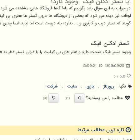
آیا تستر ادکلن فیک وجود دارد؟
در جواب به این سوال باید بگوییم که بله! گاها فروشگاه هایی مشاهده می شو
اوقات نیز دیده می شود که بعضی از فروشگاه ها درون تستر ها عطری بی کی
گویند که تستر درب و کارتون و … ندارد؛ بله درست است اما نباید شما چنین 
تستر ادکلن فیک
وجود تستر فیک صحت دارد و عطر های بی کیفیت را با عنوان تستر عطر به ف
15:09:21
1399/09/25
5
/
5.0
تگها:
رپورتاژ
,
بازی
,
سایت
,
شركت
مطلب را می پسندید؟
(0)
(1)
تازه ترین مطالب مرتبط