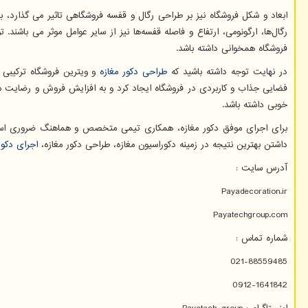
ابعاد و شکل فروشگاه نیز بر طراحی رگال و قفسه فروشگاهی تاثیر می گذارد، ب
رگال‌ها، ارگونومی، ارتفاع و فاصله قفسه‌ها نیز از سایر عوامل موثر می باش
فروشگاه همخوانی داشته باشد.
در نهایت توجه داشته باشید که
طراحی دکور مغازه
و ویترین فروشگاه ترکیبی ا
فضایی جذاب و کاربردی در فروشگاه ایجاد کرد و به افزایش فروش و رضایت مش
خوبی داشته باشد.
برای اجرای موفق دکور مغازه، همکاری تیمی متخصص و هماهنگ ضروری است. ا
داشتن بهترین نتیجه در زمینه دکوراسیون مغازه، طراحی دکور مغازه،
اجرای دکور
آدرس سایت :
Payadecoration.ir
Payatechgroup.com
شماره تماس :
021-88559485
0912-1641842