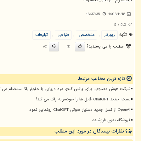
اینستاگرام :
Payatech_group
16:37:35
1403/11/18
5
/
5.0
تگها:
رپورتاژ
,
متخصص
,
طراحی
,
تبلیغات
مطلب را می پسندید؟
(0)
(1)
تازه ترین مطالب مرتبط
شرکت هوش مصنوعی برای یافتن گنج، دزد دریایی با حقوق بالا استخدام می ک
نسخه جدید ChatGPT فایل ها را خودسرانه پاک می کند!
OpenAI از نسل جدید دستیار صوتی ChatGPT رونمایی نمود
فروشگاه بدون فروشنده
نظرات بینندگان در مورد این مطلب