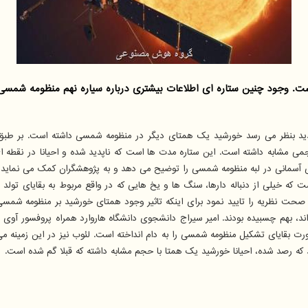
ت. وجود چنین ستاره ای اطلاعات بیشتری درباره سیاره نهم منظومه شمسی 
ید بنظر می رسد خورشید یک همتای دیگر در منظومه شمسی داشته است. بر طبق نظ
 مشابه داشته است. این ستاره مدت ها است که ناپدید شده و احیانا در نقطه ای د
. چنین نظریه ای در صورت تایید، تشکیل ابرهای اورت(Oort) اشیای آسمانی در لبه منظومه شمسی را توضیح می دهد و
است که خیلی از دنباله دارها، سنگ ها و یخ هایی که در واقع مربوط به بقایای تو
 صحت نظریه را تایید نمود برای اینکه تاثیر وجود همتای خورشید بر منظومه شمسی 
د، بهم چسبیده بودند. امیر سیراج دانشجوی دانشگاه هاروارد همراه پروفسور آوی لئوب
ت بقایای تشکیل منظومه شمسی را به دام انداخته است. لئوب نیز در این زمینه می اف
 که رصد شده، احیانا خورشید یک همتا با حجم مشابه داشته که قبلا گم شده است.