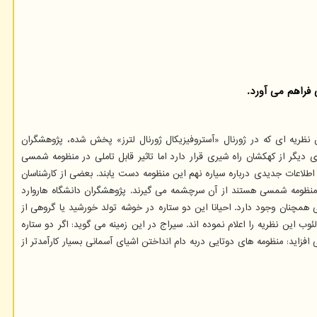
فراهم می آورد.
ریه ای که در ژورنال «آستروفیزیکال ژورنال لترز» پخش شده، پژوهشگران
یگر از کهکشان راه شیری قرار دارد اما تاثیر قابل تاملی در منظومه شمسی
 به پژوهشگران کمک می نماید اطلاعات جدیدی درباره سیاره نهم این منظومه دست یابند. بعضی از کارشناسان
لد منظومه شمسی هستند از آن سرچشمه می گیرند. پژوهشگران دانشگاه هاروارد
همچنان وجود دارد. احیانا این دو ستاره در خوشه تولد خورشید یا گروهی از
 این نظریه را اعلام نموده اند. سیراج در این زمینه می گوید: اگر دو ستاره
زاید: منظومه های دوتایی دربه دام انداختن اشیای آسمانی بسیار کارآمدتر از