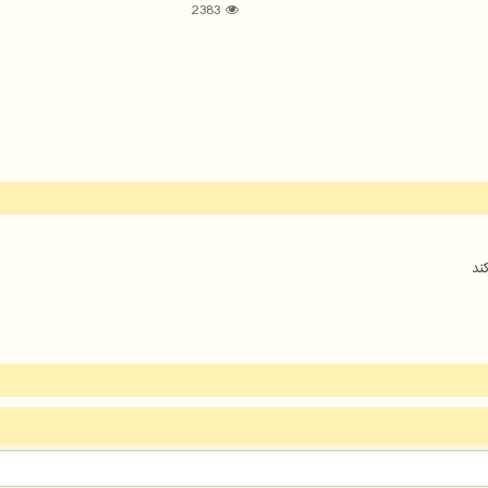
2383
ند