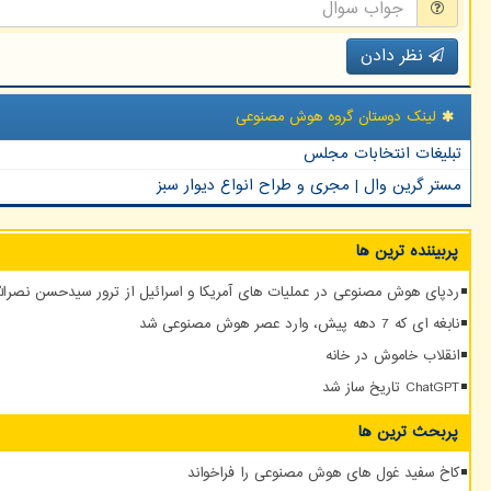
نظر دادن
لینک دوستان گروه هوش مصنوعی
تبلیغات انتخابات مجلس
مستر گرین وال | مجری و طراح انواع دیوار سبز
پربیننده ترین ها
ردپای هوش مصنوعی در عملیات های آمریکا و اسرائیل از ترور سیدحسن نصرالله
نابغه ای که 7 دهه پیش، وارد عصر هوش مصنوعی شد
انقلاب خاموش در خانه
ChatGPT تاریخ ساز شد
پربحث ترین ها
کاخ سفید غول های هوش مصنوعی را فراخواند