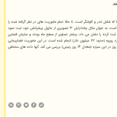
۲۰۲۳ به فضا پرتاب شد تا روی ماه فرود بیاید. این فضاپیما که شامل لندر و کاوشگر است، تا حالا تمام ماموریت های در نظر گرفته شده را
انجام داده است. این ابزار در ۵ آگوست وارد مدار ماه شد و روز گذشته از ماژول پیشرانش خود جدا شد. این کاوشگر در راه فعالیت خود تصاویر زیادی ثبت کرده است. به عنوان مثال چاندارایان ۳ تصویری از ماژول پیشرانش خود ثبت نمود
ه سازمان فضایی هندوستان آنرا در پلت فرم ایکس منتشر نمود. این پست شامل یک ویدئوی ۳۱ ثانیه ای نیز بود که برخی تصاویری که ماژول فرود چاندرایان ۳ ثبت کرده را نشان می داد. بیشتر تصاویر از سطح ماه بودند و سازمان فضایی
چند دهانه را برچسب زده بود. بعد از آن سازمان فضایی هند تصاویر بیشتری از چاندارایان را در یک ویدئو ۱۷ ثانیه ای منتشر نمود. چاندرایان ۳ با بودجه ۶ میلیارد روپیه (حدود ۷۲ میلیون دلار) انجام شده است. در این ماموریت فضاپیمایی
شامل یک لندر به نام ویکرام و کاوشگری به نام پراگیان به ماه ارسال شده اند. اگر همه چیز طبق برنامه ریزی ها جلو برود، ابزارهای رباتیک محیط ماه را به مدت یک روز در این سیاره (معادل ۱۴ روز زمینی) بررسی می کند. آنها داده های مختلفی