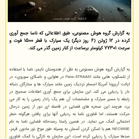
به گزارش گروه هوش مصنوعی، طبق اطلاعاتی که ناسا جمع آوری
کرده در ۱۲ ژوئن (۶ روز دیگر) یک سیارک با قطر ۱۵۰۰ فوت و
سرعت ۷۷۳۰۱ کیلومتر برساعت از کنار زمین گذر می کند.
به گزارش گروه هوش مصنوعی به نقل از هندوستان تایمز، ناسا با استفاده
از تلسکوپ هایی مانند Pans-STRAAS1 در هاوایی و «اسکای سوروی» در
ایالت آریزونا آمریکا اجسام نزدیک زمین مانند سیارک ها و ستارگان دنباله
دار را ردیابی می کند. این سازمان برای جمع آوری اطلاعات صحیح در
رابطه با مسیر سیارک و مشخصات آن هم یک رادار زمینی را به کار می
برد. هرچند این صخره های فضایی در فاصله ای دور از زمین درحال
حرکت هستند، اما فناوری ناسا به ردیابی آنها برای یافتن هرگونه خطر
احتمالی کمک می نماید. در همین راستا رصدخانه فضایی ناسا به نام
NEOWISE هم با اسکن کردن آسمان به وسیله طور موج نور مادون قرمز،
صدها سیارک را ردیابی کرده است. این سازمان به تازگی با کمک فناوری