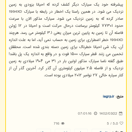
پیشرفته خود یک سیارک دیگر کشف کرده که احیانا بزودی به زمین
نزدیک می شود. در همین راستا یک اخطار در رابطه با سیارک 1994XD
صادر کرده که به زمین نزدیک می شود. سیارک مذکور الان با سرعت
حدود ۷۷۳۰۱ کیلومتر برساعت درحال حرکت است و احیانا در ۱۲ ژوئن
فاصله آن تا زمین به پایین ترین میزان یعنی ۳.۱ کیلومتر می رسد. هرچند
1994XD خطر اضطراری برای زمین به حساب نمی آید، اما به علت اندازه
آن، یک شی احیانا خطرناک برای زمین دسته بندی شده است. محققان
تخمین می زنند قطر سیارک ۱۵۰۰ فوت و در واقع به اندازه یک پل باشد!
طبق گفته ناسا سیارک مذکور اولین بار در ۳۱ می ۱۹۰۴ میلادی به زمین
نزدیک و از فاصله ۲.۵ میلیون کیلومتری آن گذر کرد. آخرین گذر آن از
کنار سیاره خاکی ۲۷ نوامبر ۲۰۱۲ میلادی بوده است.
منبع:
iagrp.ir
07:01:16
1402/03/22
716
5
/
5.0