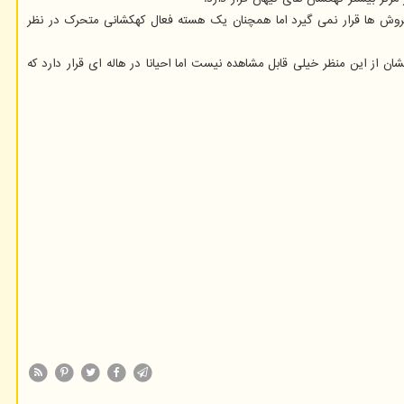
ی مواد زیادی را در اطراف خود جمع می کنند، مواد گرم می شوند و آغاز به درخشش می کنند. کهکشان NGC 5495 در رده اختروش ها قرار نمی گیرد اما همچنان یک هسته فعال کهکشانی متحرک در نظر
هکشان از این منظر خیلی قابل مشاهده نیست اما احیانا در هاله ای قرار دارد که