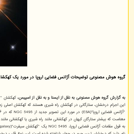
گروه هوش مصنوعی توضیحات آژانس فضایی اروپا در مورد یک کهکشا
به گزارش گروه هوش مصنوعی به نقل از ایسنا و به نقل از اسپیس،
این اجرام درخشان، ستارگانی در کهکشان راه شیری هستند که کهکشان اصلی زمین است و مانند NGC 5495، یک کهکشان 
معناست که بیشتر ستارگان کیهان در کهکشانی مانند راه شیری یا کهکشانی مانند آنچه در تصویر جدید "تلسکوپ ف
نام دارد که درخشان ترین جرم در جهان شناخته شده است. این نوع قلب درخشان 