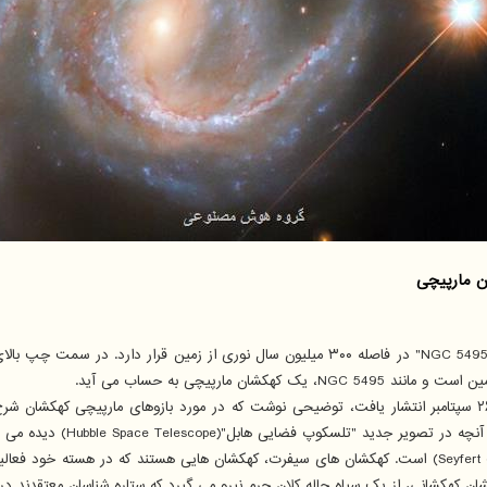
ن مارپیچی
کهکشان "NGC 5495" در فاصله ۳۰۰ میلیون سال نوری از زمین قرار دا
مارپیچی به حساب می آید.
ضایی هابل"(Hubble Space Telescope) دیده می شود، قرار دارند.
کهکشانی، از یک سیاه چاله کلان جرم نیرو می گیرد که ستاره شناسان معتقدند در م