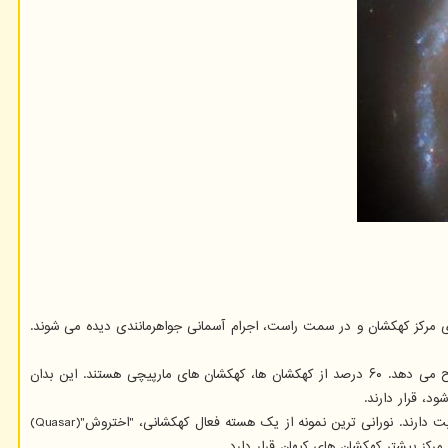
رد. در سمت چپ بالای مرکز کهکشان و در سمت راست، اجرام آسمانی جواهرمانندی دیده می شوند.
"آژانس فضایی اروپا"(ESA) در مورد این تصویر جدید از NGC 5495 که در ۲۶ سپتامبر انتشار یافت، توضیحی نوشت که در مورد بازوهای مارپیچی کهکشان شرح می دهد. ۶۰ درصد از کهکشان ها، کهکشان های مارپیچی هستند. این بدان
به قول مقامات آژانس فضایی اروپا، NGC 5495 یک "کهکشان سیفرت"(Seyfert galaxy) است. کهکشان های سیفرت، کهکشان هایی هستند که در هسته خود فعالیت دارند. نورانی ترین نمونه از یک هسته فعال کهکشانی، "اختروش"(Quasar)
رکز بیشتر کهکشان های کیهان قرار دارد.