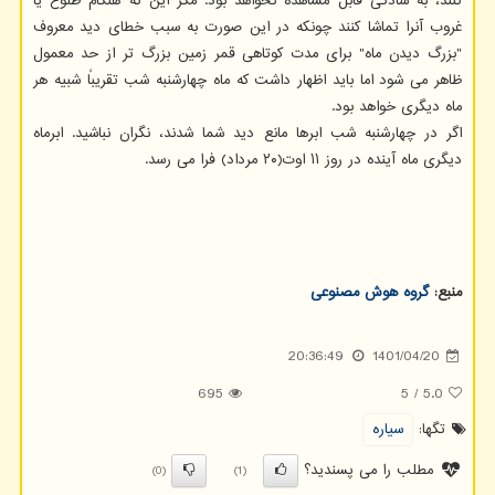
کنند، به سادگی قابل مشاهده نخواهد بود. مگر این که هنگام طلوع یا
غروب آنرا تماشا کنند چونکه در این صورت به سبب خطای دید معروف
"بزرگ دیدن ماه" برای مدت کوتاهی قمر زمین بزرگ تر از حد معمول
ظاهر می شود اما باید اظهار داشت که ماه چهارشنبه شب تقریباً شبیه هر
ماه دیگری خواهد بود.
اگر در چهارشنبه شب ابرها مانع دید شما شدند، نگران نباشید. ابرماه
دیگری ماه آینده در روز ۱۱ اوت(۲۰ مرداد) فرا می رسد.
منبع:
گروه هوش مصنوعی
20:36:49
1401/04/20
695
5
/
5.0
تگها:
سیاره
مطلب را می پسندید؟
(0)
(1)