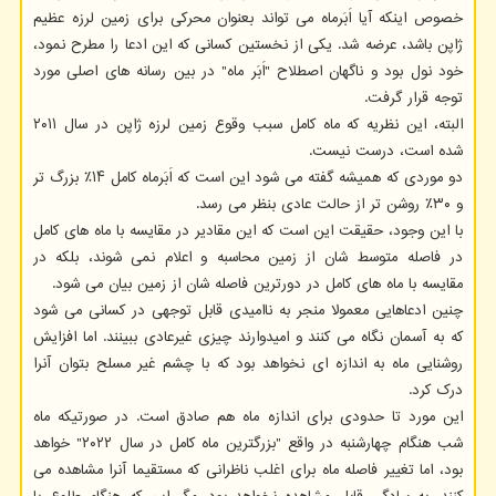
خصوص اینکه آیا اَبَرماه می تواند بعنوان محرکی برای زمین لرزه عظیم
ژاپن باشد، عرضه شد. یکی از نخستین کسانی که این ادعا را مطرح نمود،
خود نول بود و ناگهان اصطلاح "اَبَر ماه" در بین رسانه های اصلی مورد
توجه قرار گرفت.
البته، این نظریه که ماه کامل سبب وقوع زمین لرزه ژاپن در سال ۲۰۱۱
شده است، درست نیست.
دو موردی که همیشه گفته می شود این است که اَبَرماه کامل ۱۴٪ بزرگ تر
و ۳۰٪ روشن تر از حالت عادی بنظر می رسد.
با این وجود، حقیقت این است که این مقادیر در مقایسه با ماه های کامل
در فاصله متوسط شان از زمین محاسبه و اعلام نمی شوند، بلکه در
مقایسه با ماه های کامل در دورترین فاصله شان از زمین بیان می شود.
چنین ادعاهایی معمولا منجر به ناامیدی قابل توجهی در کسانی می شود
که به آسمان نگاه می کنند و امیدوارند چیزی غیرعادی ببینند. اما افزایش
روشنایی ماه به اندازه ای نخواهد بود که با چشم غیر مسلح بتوان آنرا
درک کرد.
این مورد تا حدودی برای اندازه ماه هم صادق است. در صورتیکه ماه
شب هنگام چهارشنبه در واقع "بزرگترین ماه کامل در سال ۲۰۲۲" خواهد
بود، اما تغییر فاصله ماه برای اغلب ناظرانی که مستقیما آنرا مشاهده می