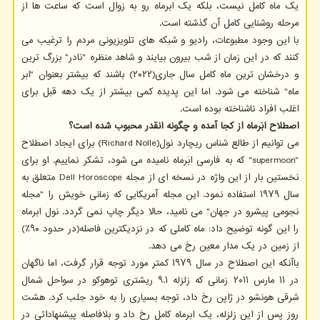
یک ماه کامل نیست، بلکه یک ابرماه رو به زوال است که ساعت ها از
مرحله روشنایی کامل آن گذشته است.
با این وجود مطبوعات، رادیو و شبکه های تلویزیونی مردم را ترغیب می
کنند که در این زمان از شب بیرون بیایند و شاهد منظره "نادر" بزرگ ترین
و درخشان ترین ماه کامل سال جاری(۲۰۲۲) باشند که بیشتر بعنوان "ابر
ماه" شناخته می شود. اما این پدیده کمی بیشتر از یک دهه قبل برای
اغلب افراد ناشناخته بوده است.
اصطلاح ابَرماه از کجا آمده و چگونه انقدر محبوب شده است؟
می توانیم از طالع شناس ریچارد نول(Richard Nolle) برای ایجاد اصطلاح
"supermoon" که به فارسی ابَرماه نامیده می شود، تشکر نماییم. او برای
نخستین بار از این واژه در نسخه ای از مجله Dell Horoscope متعلق به
سال ۱۹۷۹ استفاده نمود. این مجله آمریکایی که زمانی خویش را "مجله
نجومی پیشرو در جهان" می نامید، حالا دیگر چاپ نمی گردد. نول ابرماه
را این گونه توضیح داد: ماه کاملی که در نزدیکترین فاصله(در حدود ۹۰٪)
از زمین در یک مدار معین رخ می دهد.
باآنکه این اصطلاح در سال ۱۹۷۹ کمتر مورد توجه قرار گرفت، اما ناگهان
در ۱۱ مارس ۲۰۱۱ زمانی که زلزله ۹.۱ ریشتری توهوکو در سواحل شمال
شرقی هونشو در ژاپن رخ داد، توجه بسیاری را به خود جلب کرد. هشت
روز پس از این زلزله، یک ابرماه کامل رخ داد و بلافاصله پیشنهاداتی در