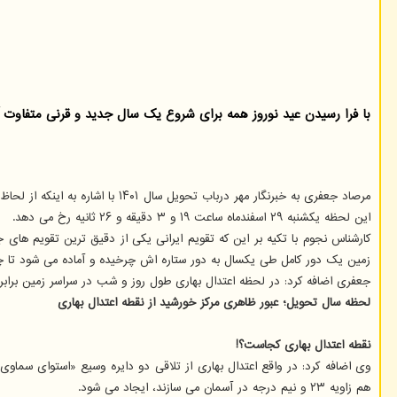
با فرا رسیدن عید نوروز همه برای شروع یک سال جدید و قرنی متفاوت آما
مرصاد جعفری به خبرنگار مهر درب
این لحظه یکشنبه ۲۹ اسفندماه ساعت ۱۹ و ۳ دقیقه و ۲۶ ثانیه رخ می دهد.
کارشناس نجوم با تکیه بر این که تقویم ایرانی یکی از دقیق ترین تقویم ه
زمین یک دور کامل طی یکسال به دور ستاره اش چرخیده و آماده می شود تا چرخشی دیگر را
جعفری اضافه کرد: در لحظه اعتدال بهاری طول روز و شب در سراسر زمین برابر است و در هر دو نیم کره ز
لحظه سال تحویل؛ عبور ظاهری مرکز خورشید از نقطه اعتدال بهاری
نقطه اعتدال بهاری کجاست؟!
وی اضافه کرد: در واقع اعتدال بهاری از تلاقی دو دایره وسیع «استوای سماوی
هم زاویه ۲۳ و نیم درجه در آسمان می سازند، ایجاد می شود.