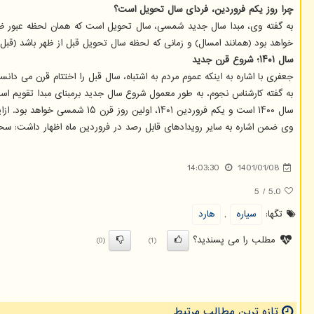
چرا روز یکم فروردین، فردای سال تحویل است؟
خواهد بود (همانند امسال) و زمانی که لحظه سال تحویل قبل از ظهر باشد (قبل از ساعت ۱۲)، همان روز یکم فرورد
سال ۱۴۰۱؛ شروع قرن جدید
جعفری با اشاره به اینکه عموم مردم به اشتباه، سال قبل را اختتام قرن می دانستند، اظهار داشت: در واقعیت امسال اخت
سال ۱۴۰۰ است و یکم فروردین ۱۴۰۱، اولین روز قرن ۱۵ شمسی خواهد بود. ازاین رو اول فروردین مصادف است با شروع قرن پانزدهم.
وی ضمن اشاره به سایر رویدادهای قابل رصد در فروردین ماه اظهار داشت: سحر
14:03:30
1401/01/08
5
/
5.0
تگها:
سیاره
,
هارد
مطلب را می پسندید؟
(0)
(1)
تازه ترین مطالب مرتبط