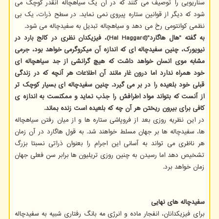
سناریویی را توصیف می کنند که در آن یک سیاهچاله آنقدر کوچک می
شود که دیگر از قوانین ستاره پیروی نمی نماید. در سطح ذرات، یک بی
نظمی کوانتومی رخ می دهد و سیاهچاله تبدیل به سفیدچاله می شود.
به گفته "هال هاگارد"(Hal Haggard)، فیزیکدان نظری در کالج بارد در
نیویورک، چنین سفیدچاله ای که اندازه آن میکروگرمی خواهد بود، جرمی
مشابه موی انسان خواهد داشت که هیچ گرانشی از جد سیاهچاله ای
خود همراه ندارد اما درون غار مانند آن اطلاعات هر آنچه که در زندگی
قبلی خود بلعیده را در بر می گیرد. چنین سفیدچاله ای بسیار کوچک تر
از آنست که بتواند مواد اطرافش را جذب نماید و ممکنست به اندازه ی
کافی برای بیرون ریختن هر آن چه که بلعیده است زنده بماند.
در این نظریه روزی بعد از فروپاشی ستاره ها و از میان رفتن سیاهچاله
ها، سفیدچاله ها بر جهان مسلط خواهند شد. به قول هاگارد در آن زمان
هر ناظری می تواند به آسانی این اجرام را بعنوان ذراتی نسبتا بزرگ
تشخیص دهد اما رسیدن به چنین روزی تریلیون ها برابر سن فعلی جهان
زمان خواهد برد.
سفیدچاله های نهایی
برای فیزیکدانان، انفجار ماده و انرژی مه بانگ رفتاری شبیه به سفیدچاله