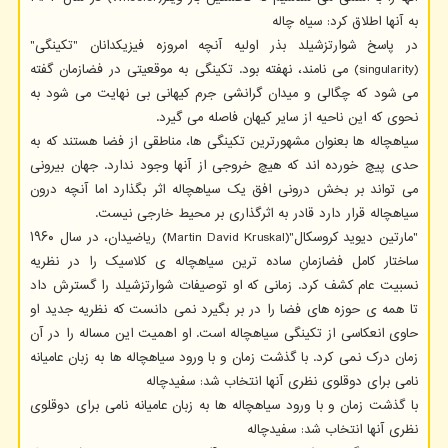
به آنها اطلاق کرد: سیاه چاله
در پاسخ شوارتزشیلد بذر اولیه آنچه امروزه فیزیکدانان "تکینگی"
(singularity) می نامند، نهفته بود. تکینگی به موقعیتی در فضازمان گفته
می شود که چگالی و میدان گرانشی جرم کیهانی بی نهایت می شود به
نحوی که این ناحیه از سایر کیهان فاصله می گیرد.
سیاهچاله ها بعنوان مشهورترین تکینگی ها، مناطقی از فضا هستند که به
حدی پیچ خورده اند که هیچ خروجی از آنها وجود ندارد. جهان بیرونی
می تواند بر بخش درونی افق یک سیاهچاله اثر بگذارد اما آنچه درون
سیاهچاله قرار دارد قادر به اثرگذاری بر محیط خارجی نیست.
"مارتین دیوید کروسکال"(Martin David Kruskal) ریاضیدان، در سال ۱۹۶۰
ساختار کامل فضازمانِ ساده ترین سیاهچاله ی کلاسیک را در نظریه
نسبیت عام کشف کرد. زمانی که او توصیفات شوارتزشیلد را گسترش داد
تا همه ی حوزه های فضا را در بر بگیرد نمی دانست که نظریه جدید او
حاوی انعکاسی از تکینگی سیاهچاله است. او اهمیت این مساله را در آن
زمان درک نمی کرد. با گذشت زمان و با ورود سیاهچاله ها به زبان عامیانه
نامی برای دوقلوی نظری آنها انتخاب شد: سفیدچاله
با گذشت زمان و با ورود سیاهچاله ها به زبان عامیانه نامی برای دوقلوی
نظری آنها انتخاب شد: سفیدچاله