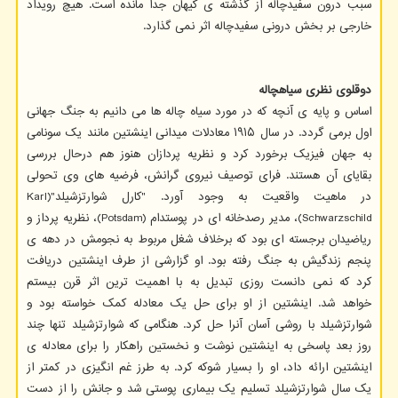
سبب درون سفیدچاله از گذشته ی کیهان جدا مانده است. هیچ رویداد
خارجی بر بخش درونی سفیدچاله اثر نمی گذارد.
دوقلوی نظری سیاهچاله
اساس و پایه ی آنچه که در مورد سیاه چاله ها می دانیم به جنگ جهانی
اول برمی گردد. در سال ۱۹۱۵ معادلات میدانی اینشتین مانند یک سونامی
به جهان فیزیک برخورد کرد و نظریه پردازان هنوز هم درحال بررسی
بقایای آن هستند. فرای توصیف نیروی گرانش، فرضیه های وی تحولی
در ماهیت واقعیت به وجود آورد. "کارل شوارتزشیلد"(Karl
Schwarzschild)، مدیر رصدخانه ای در پوستدام (Potsdam)، نظریه پرداز و
ریاضیدان برجسته ای بود که برخلاف شغل مربوط به نجومش در دهه ی
پنجم زندگیش به جنگ رفته بود. او گزارشی از طرف اینشتین دریافت
کرد که نمی دانست روزی تبدیل به با اهمیت ترین اثر قرن بیستم
خواهد شد. اینشتین از او برای حل یک معادله کمک خواسته بود و
شوارتزشیلد با روشی آسان آنرا حل کرد. هنگامی که شوارتزشیلد تنها چند
روز بعد پاسخی به اینشتین نوشت و نخستین راهکار را برای معادله ی
اینشتین ارائه داد، او را بسیار شوکه کرد. به طرز غم انگیزی در کمتر از
یک سال شوارتزشیلد تسلیم یک بیماری پوستی شد و جانش را از دست