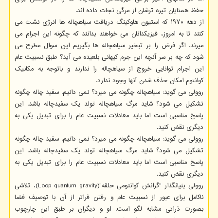
حفظ همتایان تیره ترشان از مرگی نجات داده اند.
از دهه ۱۹۷۰ که استیون هاوکینگ دریافت سیاهچاله ها انرژی نشت می
کنند تا به امروز، فیزیکدانان می خواهند بدانند که چگونه این اجرام می
میرند. اگر فرض را بر تبخیر سیاهچاله ها بگیریم این سوال مطرح می
شود که چه بر سر آنچه این جرم کیهانی بلعیده می آید؟ طبق نسبیت عام
این اجرام توانایی خروج از سیاهچاله را ندارند و باتوجه به مکانیک
کوانتوم امکان حذف شدن آنها وجود ندارد.
روولی می گوید: سیاهچاله چگونه می میرد؟ نمی دانیم. سفید چاله چگونه
تشکیل می شود؟ شاید مرگ سیاهچاله تولد یک سفیدچاله باشد. این
پاسخ مناسبی است اما باید معادلات نسبیت عام را برای تبدیل یکی به
دیگری نقض کنید.
روولی می گوید: سیاهچاله چگونه می میرد؟ نمی دانیم. سفید چاله چگونه
تشکیل می شود؟ شاید مرگ سیاهچاله تولد یک سفیدچاله باشد. این
پاسخ مناسبی است اما باید معادلات نسبیت عام را برای تبدیل یکی به
دیگری نقض کنید.
روولی بنیانگذار "گرانش کوانتومی حلقه"(Loop quantum gravity)، تلاشی
ناکامل برای عبور از نسبیت عام و رفتن فراتر از آن با توصیف فضا
بصورت ذراتی مشابه لگو است. او و دیگران بر طبق این چارچوب