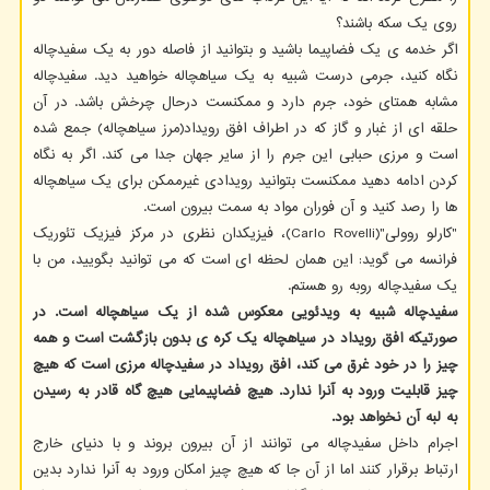
روی یک سکه باشند؟
اگر خدمه ی یک فضاپیما باشید و بتوانید از فاصله دور به یک سفیدچاله
نگاه کنید، جرمی درست شبیه به یک سیاهچاله خواهید دید. سفیدچاله
مشابه همتای خود، جرم دارد و ممکنست درحال چرخش باشد. در آن
حلقه ای از غبار و گاز که در اطراف افق رویداد(مرز سیاهچاله) جمع شده
است و مرزی حبابی این جرم را از سایر جهان جدا می کند. اگر به نگاه
کردن ادامه دهید ممکنست بتوانید رویدادی غیرممکن برای یک سیاهچاله
ها را رصد کنید و آن فوران مواد به سمت بیرون است.
"کارلو روولی"(Carlo Rovelli)، فیزیکدان نظری در مرکز فیزیک تئوریک
فرانسه می گوید: این همان لحظه ای است که می توانید بگویید، من با
یک سفیدچاله روبه رو هستم.
سفیدچاله شبیه به ویدئویی معکوس شده از یک سیاهچاله است. در
صورتیکه افق رویداد در سیاهچاله یک کره ی بدون بازگشت است و همه
چیز را در خود غرق می کند، افق رویداد در سفیدچاله مرزی است که هیچ
چیز قابلیت ورود به آنرا ندارد. هیچ فضاپیمایی هیچ گاه قادر به رسیدن
به لبه آن نخواهد بود.
اجرام داخل سفیدچاله می توانند از آن بیرون بروند و با دنیای خارج
ارتباط برقرار کنند اما از آن جا که هیچ چیز امکان ورود به آنرا ندارد بدین