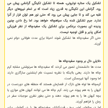
تشکیل یک ستاره نوترونی، هسته تا تشکیل تکینگی گرانشی پیش می
رود. گرانش این تکینگی به قدری زیاد است که بر تمام نیروهای دیگر
غلبه می کند و تا جایی پیش می رود که حتی نور هم توان فرار از آنرا
ندارد. جرم تشکیل شده یک سیاهچاله خواهد بود. اما رخ دادن چنین
پدیده ای بصورت برعکس برای تشکیل یک سفیدچاله از نظر فیزیکی
امکان پذیر و قابل توجیه نیست.
حتی اگر سفیدچاله ها تشکیل شوند احیانا برای مدت طولانی دوام نمی
آورند.
دلایلی دال بر وجود سفیدچاله ها
مدت ها دانشمندان تصور می کردند که سفیدچاله ها سرنوشتی مشابه کرم
چاله ها دارند. یعنی بااینکه با نظریه نسبیت عام اینشتین سازگاری دارند
اما وجود آنها غیرممکن است.
کرمچاله ها لوله های نازک از فضازمان هستند که منطقه های دوردست در
کیهان را به هم پیوند می زنند. کرم چاله ها می توانند کیهان های موازی یا
بچه کیهان ها را به هم پیوند دهند و حتی بطور نظری موجبات سفر در
زمان را فراهم آورند.
اما در سالهای اخیر برخی فیزیکدانان سفیدچاله ها را در کوشش برای