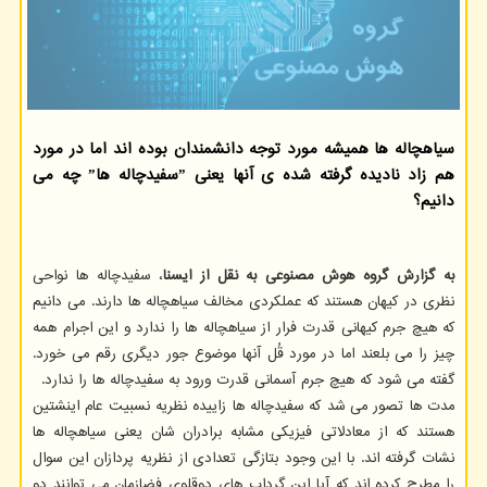
سیاهچاله ها همیشه مورد توجه دانشمندان بوده اند اما در مورد
هم زاد نادیده گرفته شده ی آنها یعنی ˮسفیدچاله هاˮ چه می
دانیم؟
به گزارش گروه هوش مصنوعی به نقل از ایسنا
، سفیدچاله ها نواحی
نظری در کیهان هستند که عملکردی مخالف سیاهچاله ها دارند. می دانیم
که هیچ جرم کیهانی قدرت فرار از سیاهچاله ها را ندارد و این اجرام همه
چیز را می بلعند اما در مورد قُل آنها موضوع جور دیگری رقم می خورد.
گفته می شود که هیچ جرم آسمانی قدرت ورود به سفیدچاله ها را ندارد.
مدت ها تصور می شد که سفیدچاله ها زاییده نظریه نسبیت عام اینشتین
هستند که از معادلاتی فیزیکی مشابه برادران شان یعنی سیاهچاله ها
نشات گرفته اند. با این وجود بتازگی تعدادی از نظریه پردازان این سوال
را مطرح کرده اند که آیا این گرداب های دوقلوی فضازمان می توانند دو