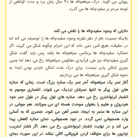
روولی می گوید: درک سیاهچاله ها ۴۰ سال زمان برد و مدت کوتاهی از
توجه مردم بر سفیدچاله ها می گذرد.
دلایلی که وجود سفیدچاله ها را نقض می کنند
بااینکه نسبیت عام از نظر نظریه وجود سفیدچاله ها را توصیف می کند اما
در حقیقت هیچ کس نمی داند که این اجرام چگونه شکل می گیرند. اگر
عملکرد سفیدچاله ها برعکس سیاهچاله ها باشد پس باید گفت شکل
گیری سفیدچاله نیز طی فرآیندی معکوس سیاهچاله رخ می دهد اما چنین
چیزی امکان پذیر نیست. برای درک علت امکان ناپذیر بودن ابتدا به
نحوه شکل گیری سیاهچاله ها می پردازیم.
آغاز عمر یک سیاهچاله آخر عمر یک ستاره بزرگ است. زمانی که ستاره
های غول پیکر به انتها عمرشان نزدیک می شوند، انفجاری موسوم به
انفجار ابرنواختری رخ می دهد. ستاره های غول پیکر در طول عمر خود
هیدروژن و هلیم را بعنوان سوخت هسته ای می سوزانند. هم جوشی در
این ستاره ها منجر به ایجاد عنصر آهن می شود، عنصری که به آسانی
وارد همجوشی نمی گردد. در نبود همجوشی، دمای ستاره کاهش پیدا
می کند و در نهایت انفجار ابرنواختری رخ می دهد. اگر فشار تخریب
نوترون ها برای متوقف کردن فروپاشی کافی نباشد در این صورت بجای