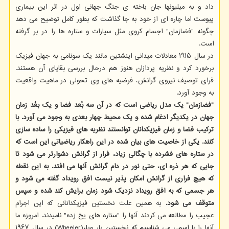
داد و به میلیونها جان باخته ی جنگ جهانی اول در اثر این بیماری
پیوست اما چاره ای از خود به جا گذاشت که بطور کامل توضیح می دهد
چگونه "فضازمان" اجسام کروی مثل سیارات و ستاره ها را در بر گرفته
است.
در سال ۱۹۱۵ معادلات میدانی اینشتین مانند یک سونامی به جهان فیزیک
برخورد کرد و نظریه پردازان هنوز هم درحال بررسی بقایای آن هستند.
فرای توصیف نیروی گرانش، فرضیه های وی تحولی در ماهیت واقعیت
به وجود آورد.
"فضازمان" یک مدل ریاضی است که در آن سه بُعد فضا و یک بعُد زمان
جهان در یکدیگر ادغام شده و یک محیط چهار بعدی به وجود می آورد. با
ترکیب فضا و زمان فیزیکدانان توانستند نظریه های فیزیکی را ساده سازی
کنند. یکی از خاصیت های بیان شده در این راهکار ریاضیاتی این است که
در ستاره های فشرده با چگالی زیاد، فرار از گرانش دشوارتر می شود تا
جایی که هر ذره ای، حتی نور در دام گرانش آنها می افتد. به این نقطه
که هیچ فراری از گرانش امکان پذیر نیست افق رویداد گفته می شود و
هر جسمی که به افق رویداد نزدیک شود زمان برایش کند شده و سپس
متوقف می شود.
به همین علت نخستین فیزیکدانانی که این اجرام
عجیب را مطالعه می کردند آنها را "ستاره های یخ زده" نامیدند. امروزه ما
آنها را با اسمی می شناسیم که نخستین بار ویلر(Wheeler) در سال ۱۹۶۷