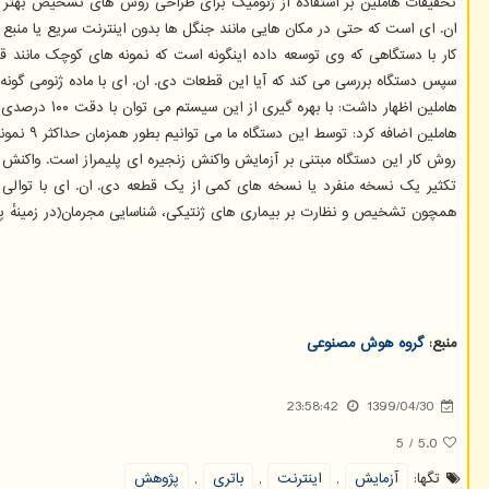
ان. ای است که حتی در مکان هایی مانند جنگل ها بدون اینترنت سریع یا منبع ت
کار با دستگاهی که وی توسعه داده اینگونه است که نمونه های کوچک مانند ق
سپس دستگاه بررسی می کند که آیا این قطعات دی. ان. ای با ماده ژنومی گونه
هاملین اظهار داشت: با بهره گیری از این سیستم می توان با دقت ۱۰۰ درصدی اظهار داشت که آیا قطعات دی. ان. ای با ماده ژنومی گونه های مورد نظر مطابقت دارند یا خیر و می توانیم آفات و عوامل تهدید کننده گیاهان را شناسایی نماییم.
هاملین اضافه کرد: توسط این دستگاه ما می توانیم بطور همزمان حداکثر ۹ نمونه از گونه های مختلف گیاهان را تجزیه و تحلیل نماییم. این دستگاه فقط ۱.۳ کیلو وزن دارد و افراد می توانند آنرا به آسانی در کوله پشتی قرار دهند.
تکثیر یک نسخه منفرد یا نسخه های کمی از یک قطعه دی. ان. ای با توالی خ
همچون تشخیص و نظارت بر بیماری های ژنتیکی، شناسایی مجرمان(در زمینهٔ پز
منبع:
گروه هوش مصنوعی
23:58:42
1399/04/30
5
/
5.0
تگها:
آزمایش
,
اینترنت
,
باتری
,
پژوهش