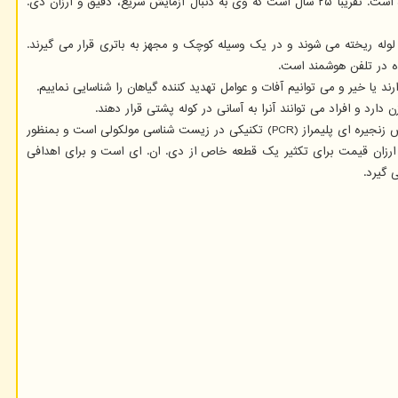
تحقیقات هاملین بر استفاده از ژنومیک برای طراحی روش های تشخیص بهتر و نظارت بهتر بر آفات و عوامل بیماری زا که جنگل ها را تهدید می کنند متمرکز شده است. تقریباً ۲۵ سال است که وی به دنبال آزمایش سریع، دقیق و ارزان دی.
لوله ریخته می شوند و در یک وسیله کوچک و مجهز به باتری قرار می گیرند.
ده در تلفن هوشمند است.
روش کار این دستگاه مبتنی بر آزمایش واکنش زنجیره ای پلیمراز است. واکنش زنجیره ای پلیمراز(Polymerase Chain Reaction) که مخفف آن PCR می باشد. واکنش زنجیره ای پلیمراز (PCR) تکنیکی در زیست شناسی مولکولی است و بمنظور
و ارزان قیمت برای تکثیر یک قطعه خاص از دی. ان. ای است و برای اهدافی
 گیرد.