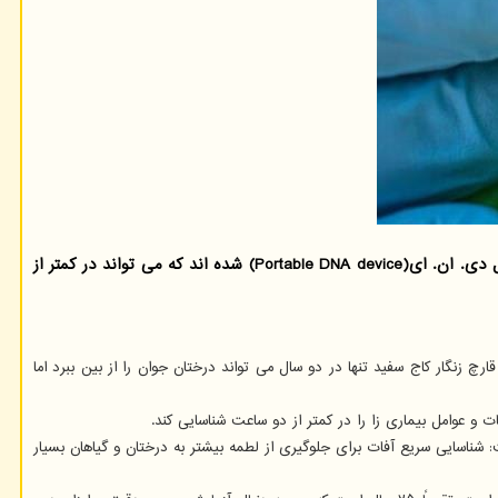
گروه هوش مصنوعی: پژوهشگران ˮدانشگاه بریتیش كلمبیاˮ(University of British Columbia) در مطالعه اخیرشان موفق به توسعه دستگاه قابل حمل دی. ان. ای(Portable DNA device) شده اند كه می تواند در كمتر از
 تغذیه می کنند. قارچ زنگار کاج سفید تنها در دو سال می تواند درختان جوان را از بین ببرد اما
 و عوامل بیماری زا را در کمتر از دو ساعت شناسایی کند.
زمینه گفته است: شناسایی سریع آفات برای جلوگیری از لطمه بیشتر به درختان و گیاهان بسیار