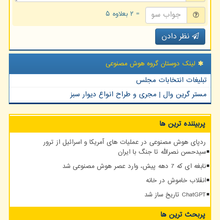
= ۲ بعلاوه ۵
نظر دادن
لینک دوستان گروه هوش مصنوعی
تبلیغات انتخابات مجلس
مستر گرین وال | مجری و طراح انواع دیوار سبز
پربیننده ترین ها
ردپای هوش مصنوعی در عملیات های آمریکا و اسرائیل از ترور
سیدحسن نصرالله تا جنگ با ایران
نابغه ای که 7 دهه پیش، وارد عصر هوش مصنوعی شد
انقلاب خاموش در خانه
ChatGPT تاریخ ساز شد
پربحث ترین ها