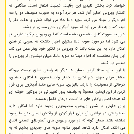
خواهند کرد. بخش کلیدی این رقابت، قابلیت انتقال است. هنگامی که
انتشار ویروس اصلی آغاز شد، هر فرد آلوده به صورت متوسط، دو یا سه
نفر دیگر را مبتلا می کرد. سویه دلتا حالا می تواند شش یا هفت نفر را
مبتلا کند و به نظر می آید که سویه اُمیکرون حتی مسری تر باشد.
هنوز به صورت کامل مشخص نشده است که این ویروس چگونه عفونی تر
می شود اما در مورد سویه دلتا میتوان اظهار داشت که عفونی تر شدن
امکان دارد به این علت باشد که ویروس در تکثیر خود بهتر عمل می کند.
این بدان معناست که افراد مبتلا به سویه دلتا، میزان بیشتری از ویروس را
منتشر می کنند.
با این حال، مبتلا کردن انسان ها دیگر به راحتی سابق نیست چونکه
بیشتر مردم جهان هم اکنون به خاطر واکسیناسیون یا ابتلای پیشین،
درجاتی از مصونیت را دارند. بنابراین، سویه هایی مانند اُمیکرون برای فرار
کردن از این ایمنی، معمولاً به واسطه بروز تغییراتی در پروتئین خوشه ای
که هدف اصلی پادتن های ما است، درحال تکامل هستند.
برای عفونی تر شدن ویروس، محدودیتی وجود دارد اما امکان دارد
محدودیتی در توانایی آن برای فرار کردن از واکنش ایمنی بدن ما وجود
نداشته باشد. همان گونه که در مورد ویروس های آنفلوانزای انسانی اتفاق
می افتد، امکان دارد شاهد ظهور مداوم سویه های جدیدی باشیم که به