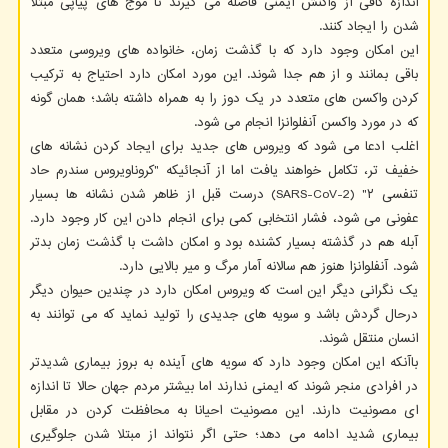
اندازه کافی از واکنش ایمنی فاصله می گیرند تا موج های پیاپی مبتلا
شدن را ایجاد کنند.
این امکان وجود دارد که با گذشت زمان، خانواده های ویروسی متعدد
باقی بمانند و از هم جدا شوند. این مورد امکان دارد احتیاج به ترکیب
کردن واکسن های متعدد در یک دوز را به همراه داشته باشد؛ همان گونه
که در مورد واکسن آنفلوانزا انجام می شود.
اغلب ادعا می شود که ویروس های جدید برای ایجاد کردن نشانه های
خفیف تر، تکامل خواهند یافت اما از آنجائیکه "کروناویروس سندرم حاد
تنفسی ۲" (SARS-CoV-2) درست قبل از ظاهر شدن نشانه ها بسیار
عفونی می شود، فشار انتخابی کمی برای انجام دادن این کار وجود دارد.
آبله هم در گذشته بسیار کشنده بود و امکان داشت با گذشت زمان بدتر
شود. آنفلوانزا هنوز هم سالانه آمار مرگ و میر بالایی دارد.
یک نگرانی دیگر این است که ویروس امکان دارد در چندین حیوان دیگر
درحال گردش باشد و سویه های جدیدی را تولید نماید که می توانند به
انسان منتقل شوند.
باآنکه این امکان وجود دارد که سویه های آینده به بروز بیماری شدیدتر
در افرادی منجر شوند که ایمنی ندارند اما بیشتر مردم جهان حالا تا اندازه
ای مصونیت دارند. این مصونیت احیانا به محافظت کردن در مقابل
بیماری شدید ادامه می دهد؛ حتی اگر نتواند از مبتلا شدن جلوگیری