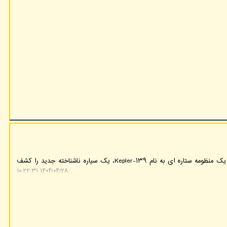
گروه هوش مصنوعی: پژوهشگران با رصد یک منظومه ستاره ای به نام Kepler-۱۳۹، یک سیاره ناشناخته جدید را کشف
۱۴۰۴/۰۴/۲۸ ۱۰:۲۲:۳۱