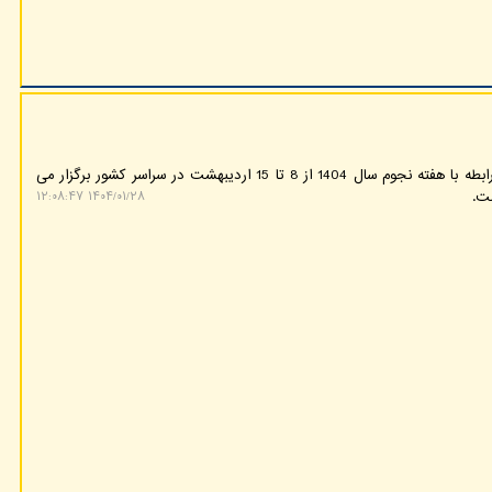
گروه هوش مصنوعی: کارهای ترویجی در رابطه با هفته نجوم سال 1404 از 8 تا 15 اردیبهشت در سراسر کشور برگزار می
۱۴۰۴/۰۱/۲۸ ۱۲:۰۸:۴۷