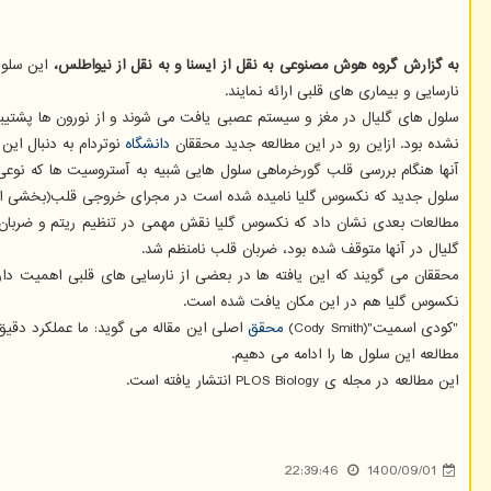
به گزارش گروه هوش مصنوعی به نقل از ایسنا و به نقل از نیواطلس،
نارسایی و بیماری های قلبی ارائه نمایند.
سلول های گلیال در مغز و سیستم عصبی یافت می شوند و از نورون ها پشتیبا
نشده بود. ازاین رو در این مطالعه جدید محققان
دانشگاه
نوتردام به دنبال این
آنها هنگام بررسی قلب گورخرماهی سلول هایی شبیه به آستروسیت ها که نوعی
سلول جدید که نکسوس گلیا نامیده شده است در مجرای خروجی قلب(بخشی از م
مطالعات بعدی نشان داد که نکسوس گلیا نقش مهمی در تنظیم ریتم و ضربان قلب
گلیال در آنها متوقف شده بود، ضربان قلب نامنظم شد.
محققان می گویند که این یافته ها در بعضی از نارسایی های قلبی اهمیت دا
نکسوس گلیا هم در این مکان یافت شده است.
"کودی اسمیت"(Cody Smith)
محقق
اصلی این مقاله می گوید: ما عملکرد دقیق
مطالعه این سلول ها را ادامه می دهیم.
این مطالعه در مجله ی PLOS Biology انتشار یافته است.
22:39:46
1400/09/01