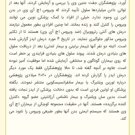
آورد، پژوهشگران جفت جنین وی را بررسی و آزمایش کردند. آنها بعد از
توالی دادن میلیاردها سلول تأیید کردند که ویروس اچ آی وی در بدن
این زن وجود ندارد. خیلی از افراد با کمک پزشکی نوین می توانند
ویروس را کنترل کنند و زنده بمانند. اما چنین افرادی بطور معمول نیازمند
درمان های آنتی رتروویرال (ضد ویروس اچ آی وی) هستند تا از تکثیر
ویروس مذکور جلوگیری نمایند. در تاریخ ۴ مورد درمان ایدز گزارش شده
است. البته دو نفر آنها (بیمار برلینی و بیمار لندنی) بعد از دریافت سلول
های بنیادی درمان شدند. پیوند سلول های بنیادی فرایندی پر خطر است
که روی بیماران گوناگون و مختلفی آزمایش شده اما موفقیت آمیز نبوده
است. علاوه بر آنچه گفته شد، تا حالا پژوهشگران فقط یک مورد دیگر
درمان ایدز را گزارش کرده اند. پژوهشگران در ۲۰۲۰ میلادی پژوهشی
درباره لورین ویلنبرگ یا بیمار سانفرانسیسکویی منتشر نمودند. بگفته
پزشکان او اولین فردی است که بدون دخالت پزشکی از ایدز نجات یافته
است. بدین سان ویلنبرگ و بیمار ناشناس آرژانتینی عضو گروه «کنترل
کننده برگزیده» هستند. آنها در حقیقت مجموعه کوچکی از بیماران اچ آی
وی هستند که سیستم ایمنی بدن آنها بطور طبیعی ویروس را نابود می
کند.