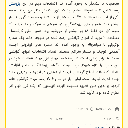
سیاهچاله با یکدیگر به وجود آمده اند. اکتشافات مهم در این
پژوهش
رصد شامل ۲ سیاهچاله عظیم بود که دور یکدیگر مدار می زدند. حجم
یکی از این سیاهچاله ها ۱۴۵ بار بیشتر از خورشید و حجم دیگری ۱۱۲ بار
بیشتر بود. همین طور پژوهشگران دو سیاهچاله سبک رصد کردند که
حجم کل آنها فقط ۱۸ بار بیشتر از خورشید بود. همین طور کارشناسان
معتقدند ۲ مورد از امواج گرانشی رصد شده در نتیجه ادغام یک ستاره
نوترونی با سیاهچاله به وجود آمده اند. ستاره های نوترونی اجسام
آسمانی کوچک و بسیار متراکم هستند. تعداد اکتشافات امواج گرانشی
جدید ۱۰ برابر زمانی است که رصدخانه Ligoو ابزارVirgo فعالیت خود در
این حوزه را تازه شروع کرده بودند. بگفته پژوهشگران دلیل افزایش
تعداد اکتشافات امواج گرانشی، ایجاد ارتقاهایی در ابزارهای ردیابی مانند
بهبود قدرت لیزرها است. اولین بار در سال ۲۰۱۶ رصد امواج گرانشی اعلام
گردید و بدین سان نظریه نسبیت آلبرت انیشتین که یک قرن قبل آنرا
مطرح کرده بود، تأیید شد.
13:31:19
1400/08/20
1268
5
/
5.0