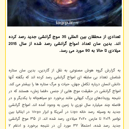
تعدادی از محققان بین المللی 35 موج گرانشی جدید رصد کرده
اند. بدین سان تعداد امواج گرانشی رصد شده از سال 2015
میلادی تا حالا به 90 مورد می رسد.
به گزارش گروه هوش مصنوعی به نقل از گاردین، بدین سان ستاره
شناسان تعداد بی سابقه ای امواج گرانشی رصد کرده اند که بگفته آنها
دانش انسان درباره تکامل جهان، حیات و مرگ ستاره ها را بیشتر می کند.
امواج گرانشی در حقیقت موج هایی از جنس «فضا زمان» هستند که در
نتیجه رویدادهای بزرگ کیهانی مانند برخورد دو سیاهچاله با یکدیگر و در
فاصله چند میلیارد سال نوری با زمین به وجود آمده اند. امواج گرانشی
جدید به وسیله رصد خانه Ligo در آمریکا و ابزار Virgo در ایتالیا بین
نوامبر ۲۰۱۹ تا مارس ۲۰۲۰ میلادی رصد شده اند. از ۳۵ موج گرانشی
جدید رصد شده، احتمالاً ۳۲ مورد آن در نتیجه برخورد و ادغام ۲