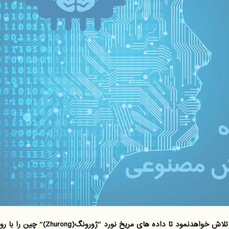
گروه هوش مصنوعی: آژانس فضایی ا