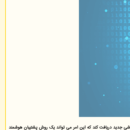
روپا(ESA) در یک اقدام بی سابقه تلاش خواهدنمود تا داده های مریخ نورد ˮژورونگˮ(Zhurong) چین را با روشی جدید دریافت کند که این امر می تواند یک روش پشتیبان هوشمند