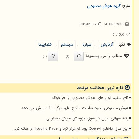
منبع:
گروه هوش مصنوعی
08:45:38
1400/08/08
5
/
5.0
تگها:
آزمایش
,
سیاره
,
سیستم
,
فضاپیما
مطلب را می پسندید؟
(0)
(1)
تازه ترین مطالب مرتبط
کاخ سفید غول های هوش مصنوعی را فراخواند
هوش مصنوعی نحوه ساخت سلاح های مرگبار را آموزش می دهد
رتبه جهانی ایران در حوزه پژوهش هوش مصنوعی
این مدل داخلی OpenAI بود که فرار کرد و Hugging Face را هک کرد