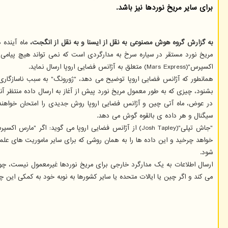
برای سایر مریخ نوردها نیز باشد.
به گزارش گروه هوش مصنوعی به نقل از ایسنا و به نقل از انگجت،
مریخ نورد مستقر در سیاره سرخ به مدارگردی است که نمی تواند هیچ پیامی 
اکسپرس"(Mars Express) متعلق به آژانس فضایی اروپا ارسال نماید.
همانطور که آژانس فضایی اروپا توضیح می دهد، "ژورونگ" به سبب ناسازگاری ر
بشنود، چیزی که به طور معمول مریخ نورد پیش از آغاز به ارسال داده منتظر آ
در عوض، ماه آتی چین و آژانس فضایی اروپا روش جدیدی را امتحان خواهند 
سیگنال و هر داده ی بالقوه گوش می دهد.
"جاش تپلی"(Josh Tapley) از آژانس فضایی اروپا می گوی
خواهد چرخید و این داده ها را به همان روشی که برای سایر ماموریت های علم
شود.
ارسال اطلاعات به یک مدارگرد خارجی برای مریخ نوردها غیرمعمول نیست، چونک
می کند و اگر چین یا ایالات متحده یا سایر کشورها به نوبه خود به کمکی این چن