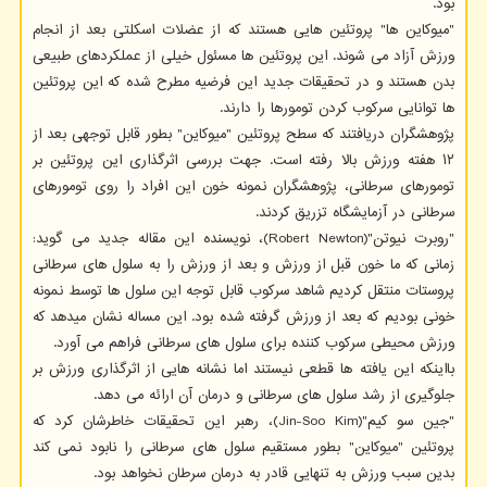
بود.
"میوکاین ها" پروتئین هایی هستند که از عضلات اسکلتی بعد از انجام
ورزش آزاد می شوند. این پروتئین ها مسئول خیلی از عملکردهای طبیعی
بدن هستند و در تحقیقات جدید این فرضیه مطرح شده که این پروتئین
ها توانایی سرکوب کردن تومورها را دارند.
پژوهشگران دریافتند که سطح پروتئین "میوکاین" بطور قابل توجهی بعد از
۱۲ هفته ورزش بالا رفته است. جهت بررسی اثرگذاری این پروتئین بر
تومورهای سرطانی، پژوهشگران نمونه خون این افراد را روی تومورهای
سرطانی در آزمایشگاه تزریق کردند.
"روبرت نیوتن"(Robert Newton)، نویسنده این مقاله جدید می گوید:
زمانی که ما خون قبل از ورزش و بعد از ورزش را به سلول های سرطانی
پروستات منتقل کردیم شاهد سرکوب قابل توجه این سلول ها توسط نمونه
خونی بودیم که بعد از ورزش گرفته شده بود. این مساله نشان میدهد که
ورزش محیطی سرکوب کننده برای سلول های سرطانی فراهم می آورد.
بااینکه این یافته ها قطعی نیستند اما نشانه هایی از اثرگذاری ورزش بر
جلوگیری از رشد سلول های سرطانی و درمان آن ارائه می دهد.
"جین سو کیم"(Jin-Soo Kim)، رهبر این تحقیقات خاطرشان کرد که
پروتئین "میوکاین" بطور مستقیم سلول های سرطانی را نابود نمی کند
بدین سبب ورزش به تنهایی قادر به درمان سرطان نخواهد بود.