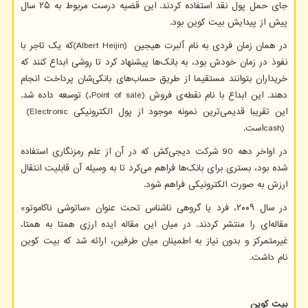
جای حمل پول نقد استفاده کردند. این قضیه درست مربوط به ۲۵ سال
پیش از پیدایش بیت کوین بود.
در همان زمان فردی به نام آلبرت هیجین
(Albert Heijin)
که یک تاجر با
نفوذ در زمان خودش بود، به بانک‌ها پیشنهاد کرد تا روشی ابداع کنند که
خریداران بتوانند مستقیما از طریق حساب‌های بانکی‌شان پرداخت انجام
دهند. این ابداع با نام نقطه‌ی فروش
Point of sale)
،
(
توسعه داده شد.
این تقریبا قدیمی‌ترین نمونه موجود از پول الکترونیکی
(Electronic
cash)
است.
در اواخر دهه 90 شرکت دیجی‌کش که در آن از علم رمزنگاری استفاده
شده بود، بستری برای بانک‌ها فراهم می‌کرد تا به وسیله آن قابلیت انتقال
ارزش به صورت الکترونیکی فراهم شود.
در سال ۲۰۰۹، فرد یا گروهی ناشناس تحت عنوان «ساتوشی ناکاموتو»
مقاله‌ای را منتشر کردند. در میان این مقاله ایده ارزی همتا به همتا،
غیرمتمرکز و بدون نیاز به اطمینان میان طرفین، ارائه شد که بیت کوین
نام داشت.
بیت کوین