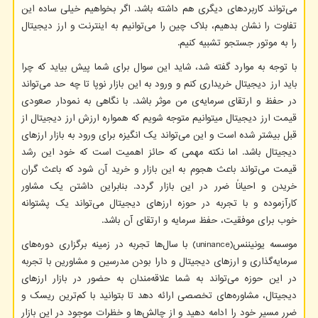
می‌تواند کاربردهای دیگری هم داشته باشد. اگر بخواهیم خیلی ساده این
تفاوت را نشان بدهیم، بلاک چین را می‌توانیم به اینترنت و ارز دیجیتال
را به موتور جستجو تشبیه کنیم.
با توجه به موارد گفته شد، شاید این سوال برای شما پیش بیاید که چرا
باید ارز دیجیتال خریداری کنم و ورود به این بازار نوپا تا چه حد می‌تواند
در حفظ و ارتقای سرمایه‌ی من موثر باشد. با نگاهی به نمودار صعودی
قیمت ارز دیجیتال میتوانیم متوجه شویم که همواره ارزش ارز دیجیتال از
قبل بیشتر شده است و این می‌تواند یک انگیزه برای ورود به بازار ارزهای
دیجیتال باشد. اما نکته مهمی ‌که حائز اهمیت است که خود این رشد
قیمت می‌تواند باعث هجوم به این بازار و خرید آن شود که باعث گران
خریدن و احیاناً ضرر در این بازار گردد. بنابراین داشتن یک مشاور
کارآزموده و با تجربه در حوزه ارزهای دیجیتال می‌تواند یک پشتوانه
خوب برای موفقیت، حفظ سرمایه و ارتقای آن باشد.
موسسه یونیننس(
uninance
) با سال‌ها تجربه در زمینه برگزاری دوره‌های
سرمایه‌گذاری و ارزهای دیجیتال و دارا بودن مدرسین و مشاورین با تجربه
در این حوزه می‌تواند به شما علاقه‌مندان به حضور در بازار ارزهای
دیجیتال، مشاوره‌های تخصصی ارائه دهد تا بتوانید با کم‌ترین ریسک و
ضرر مسیر خود را ادامه دهید و از چالش‌ها و خظرات موجود در این بازار