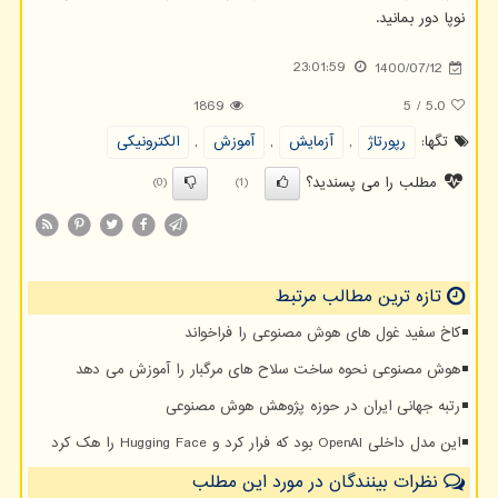
نوپا دور بمانید.
23:01:59
1400/07/12
1869
5
/
5.0
تگها:
رپورتاژ
,
آزمایش
,
آموزش
,
الكترونیكی
مطلب را می پسندید؟
(0)
(1)
تازه ترین مطالب مرتبط
کاخ سفید غول های هوش مصنوعی را فراخواند
هوش مصنوعی نحوه ساخت سلاح های مرگبار را آموزش می دهد
رتبه جهانی ایران در حوزه پژوهش هوش مصنوعی
این مدل داخلی OpenAI بود که فرار کرد و Hugging Face را هک کرد
نظرات بینندگان در مورد این مطلب