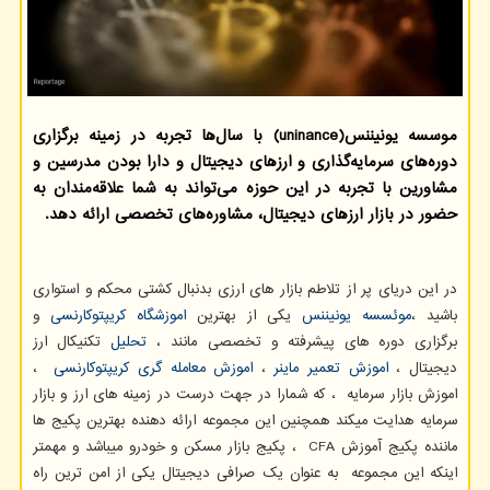
موسسه یونیننس(uninance) با سال‌ها تجربه در زمینه برگزاری
دوره‌های سرمایه‌گذاری و ارزهای دیجیتال و دارا بودن مدرسین و
مشاورین با تجربه در این حوزه می‌تواند به شما علاقه‌مندان به
حضور در بازار ارزهای دیجیتال، مشاوره‌های تخصصی ارائه دهد.
در این دریای پر از تلاطم بازار های ارزی بدنبال کشتی محکم و استواری
باشید ،
موئسسه یونیننس
یکی از بهترین
اموزشگاه کریپتوکارنسی
و
برگزاری دوره های پیشرفته و تخصصی مانند ،
تحلیل
تکنیکال ارز
دیجیتال ،
اموزش تعمیر ماینر
،
اموزش معامله گری کریپتوکارنسی
،
اموزش بازار سرمایه ، که شمارا در جهت درست در زمینه های ارز و بازار
سرمایه هدایت میکند همچنین این مجموعه ارائه دهنده بهترین پکیج ها
ماننده پکیج آموزش
CFA
، پکیج بازار مسکن و خودرو میباشد و مهمتر
اینکه این مجموعه به عنوان یک صرافی دیجیتال یکی از امن ترین راه