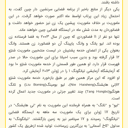
داشته باشند.
یکی دیگر از منابع باخبر از برنامه فضایی سرنشین دار چین گفت، به
احتمال زیاد این پرتاب اواسط ماه اکتبر صورت خواهد گرفت. در این
ماموریت بر خلاف ماموریت پیشین یک زن نیز حضور خواهد داشت و
فضانوردان به مدت شش ماه در ایستگاه فضایی چین خواهند ماند.
تنها دو نفر از ۱۱ فضانوردی که چین از سال ۲۰۰۳ به فضا فرستاده زن
بوده اند. لیو یانگ و وانگ یاپینگ آن دو فضانورد زن هستند. وانگ
بعنوان یکی از اعضای خدمه پشتیبان در لیست منتخبین ماموریت شنژو
۱۲ قرار گرفته بود و بدین سبب احیانا برای این ماموریت حالا در صدر
فهرست قرار دارد. او همین طور قسمتی از خدمه ماموریت شنژو ۱۰ بود
که آزمایشگاه آزمایشی تیانگونگ ۱ را در ژوئن ۲۰۱۳ آزمایش کرد.
او افزود که این مرکز همین طور بر طبق بازخورد خدمه ماموریت شنژو
۱۲(نی هایشنگ(Nie Haisheng)، لیو بومینگ(Liu Boming) و تانگ
هونگبو(Tang Hongbo) چند تغییر جزئی در ماموریت جدید اعمال کرده
است.
"لیو" و "تانگ" به همراه فرمانده این ماموریت به نام "نی هایشنگ" در
تاریخ ۱۷ ژوئن برای یک ماموریت سه ماهه به ایستگاه فضایی
"تیانگونگ" رسیدند و ۱۷ سپتامبر نیز به زمین بازگشتند. "تیانگونگ" به
مدلول "کاخ آسمانی" به بزرگترین زیرساخت تولید شده ازطریق یک کشور