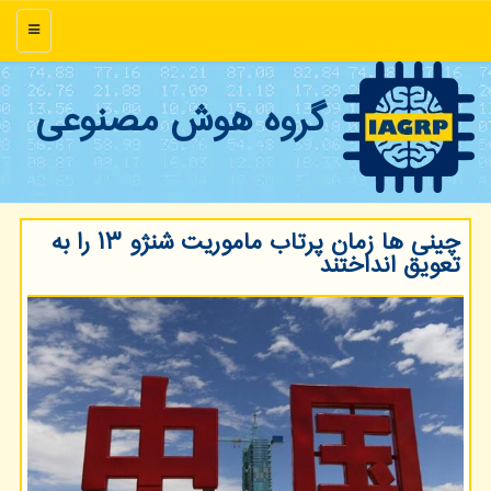
منو
گروه هوش مصنوعی
چینی ها زمان پرتاب ماموریت شنژو ۱۳ را به
تعویق انداختند