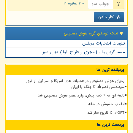
= ۲ بعلاوه ۳
نظر دادن
لینک دوستان گروه هوش مصنوعی
تبلیغات انتخابات مجلس
مستر گرین وال | مجری و طراح انواع دیوار سبز
پربیننده ترین ها
ردپای هوش مصنوعی در عملیات های آمریکا و اسرائیل از ترور
سیدحسن نصرالله تا جنگ با ایران
نابغه ای که 7 دهه پیش، وارد عصر هوش مصنوعی شد
انقلاب خاموش در خانه
ChatGPT تاریخ ساز شد
پربحث ترین ها