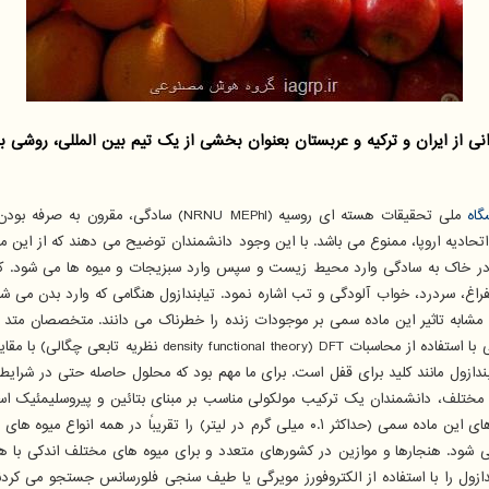
 از ایران و ترکیه و عربستان بعنوان بخشی از یک تیم بین المللی، روشی ب
گاه
ملی تحقیقات هسته ای روسیه (NRNU MEPhI
 اتحادیه اروپا، ممنوع می باشد. با این وجود دانشمندان توضیح می دهند که از این م
سردرد، خواب آلودگی و تب اشاره نمود. تیابندازول هنگامی که وارد بدن می شود 
ی مشابه تاثیر این ماده سمی بر موجودات زنده را خطرناک می دانند. متخصصان مت
آورده اند. برای این کار آنها یک محلول ویژه تهیه کرده اند. ای
ب ترکیب محلول متناسب با تیابندازول مانند کلید برای قفل است. برای ما مهم بود که محلول حاصل
مختلف، دانشمندان یک ترکیب مولکولی مناسب بر مبنای بتائین و پیروسلیمئیک اسید 
آنرا برجسته می کند. به قول دانشمندان، این امر یافتن حتی کوچک ترین دوزهای این ماده سمی (حد
کثر مجاز است. پیشتر تیابندازول را با استفاده از الکتروفورز مویرگی یا طیف سنجی فلورسانس ج