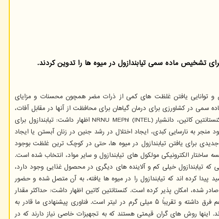
رای تشخیص ماده سمی تیابندازول در میوه ها را تدوین کردند.
) سادگی، مقرون به صرفه بودن و توانایی یافتن غلظت های کمی از ذرات مضر همچون محسنات و مزایای
اده سمی در کشاورزی برای درمان گیاهان برای محافظت از آنها در مقابل آفات،
پوسیدگی و کپک استفاده می شود. اما بقایای تیابندازول بعد از استفاده از آن در خاک به سادگی وارد محیط زیست و سپس وارد سبزیجات و میوه ها می شود. کنستانتین کاتین، دانشیار NRNU MEPhI (INTEL) اظهار داشت: تیابندازول برای
منجر به نارسایی کبدی، ایجاد اختلال در رشد جنین در زنان آبستن یا ایجاد
د جدیدی برای یافتن تیابندازول در میوه ها، حتی در کوچک ترین غلظت بوجود
ن ترکیب شیمیایی با استفاده از محاسبات DFT (density functional theory نظریه تابعی چگالی) با مقایسه ساختار الکترونیکی مولکول های تیابندازول و سایر مواد، انتخاب شده است.
ه حتی در شرایطی که تیابندازول خیلی کم و آلاینده های دیگری در محصول غذایی وجود دارد،
پیدا کرده اند که تیابندازول را در میوه ها یافته، به آن متصل شده و حضور
اکثر ۰.۱ میلی گرم در لیتر) را تقریباً در همه انواع میوه های صادر شده، امکان پذیر کرده است. کنستانتین کاتین اظهار داشت: حداکثر مقدار
مجاز تیابندازول در میوه ها و سبزیجات توسط مقامات دولتی مربوطه تعیین می شود. هنجارها و موازین در کشورهای متعدد و برای میوه های مختلف اندکی با هم فرق داشته و تقریباً ۵ میلی گرم در لیتر است. فناوری پیشنهادی ما قادر به
ستجو می کردند. اینها روش های گران قیمتی هستند که به تجهیزات خاصی نیاز دارند که در