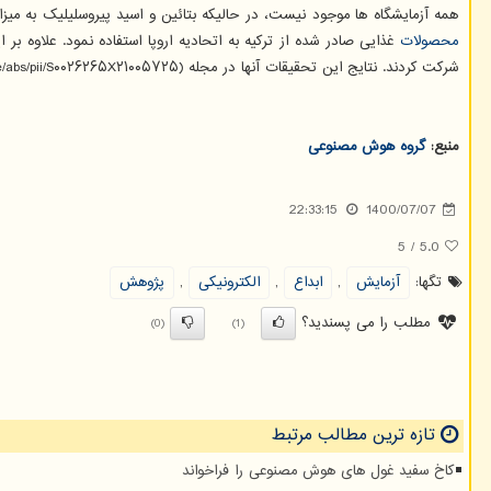
همه آزمایشگاه ها موجود نیست، در حالیکه بتائین و اسید پیروسلیلیک به میزا
محصولات
غذایی صادر شده از ترکیه به اتحادیه اروپا استفاده نمود. علاوه
شرکت کردند. نتایج این تحقیقات آنها در مجله Microchemical (https: //www.sciencedirect.com/science/article/abs/pii/S۰۰۲۶۲۶۵X۲۱۰۰۵۷۲۵) انتشار یافته است.
منبع:
گروه هوش مصنوعی
22:33:15
1400/07/07
5
/
5.0
تگها:
آزمایش
,
ابداع
,
الكترونیكی
,
پژوهش
مطلب را می پسندید؟
(0)
(1)
تازه ترین مطالب مرتبط
کاخ سفید غول های هوش مصنوعی را فراخواند