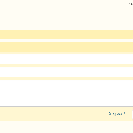
ند
= ۹ بعلاوه ۵