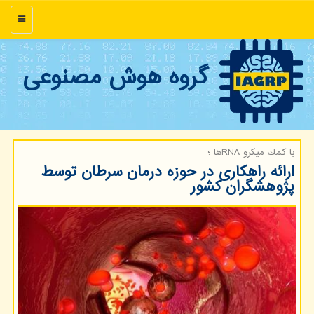
منو
گروه هوش مصنوعی
با كمك میكرو RNAها ؛
ارائه راهکاری در حوزه درمان سرطان توسط
پژوهشگران کشور