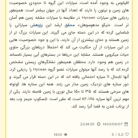
اقیانوس به وجود آمده است. سیارات این گروه تا حدودی خصوصیت
های زمین و نپتون را دارند که تعداد آنها در جهان بیشتر است. همینطور
ردیابی های سیارات Hycean در مقایسه با سیارات مشابه زمین هم آسان
تر است. «نیکو مدهوسوهان»
محقق
ارشد این
پژوهش
سیاراتی را
شناسایی کرده که در این دسته جای می گیرند. این سیارات بزرگ تر از
زمین هستند و دمای بیشتری از آن دارند، با این و جود خصوصیت هایی
در این سیارات از آن حکایت می کند که احتمالاً دریاهای بزرگی حاوی
حیات میکروبی هستند. مشابه این دریاها در بسترهای آبی بسیار نامساعد
در زمین هم وجود دارد. محققان همینطور نشانگرهای زیستی مشخص
کرده اند که با رصد آنها میتوان سیارات عضو گروه Hycean را ردیابی کرد.
آنها تابحال ۱۱ سیاره احتمالی یافته اند که در این دسته قرار می گیرند و
دور ستاره های نزدیک زمین مدار می زنند. همه این ستاره ها، کوتوله
های سرخی هستند که ۳۵ تا ۱۵۰ سال نوری با زمین فاصله دارند. یکی از
مهم ترین آنها سیاره K۲-۱۸b است که مقرر است تلسکوپ جیمز وب بعد
از پرتاب شدن به فضا آنرا رصد کند.
23:34:55
1400/06/07
1400
5
/
5.0