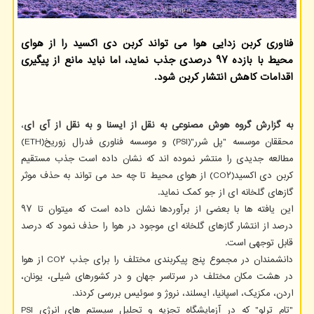
فناوری کربن زدایی هوا می تواند کربن دی اکسید را از هوای
محیط با بازده ۹۷ درصدی جذب نماید، اما نباید مانع از پیگیری
اقدامات کاهش انتشار کربن شود.
به گزارش گروه هوش مصنوعی به نقل از ایسنا و به نقل از آی ای
،
محققان موسسه "پل شرر"(PSI) و موسسه فناوری فدرال زوریخ(ETH)
مطالعه جدیدی را منتشر نموده اند که نشان داده است جذب مستقیم
کربن دی اکسید(CO۲) از هوای محیط تا چه حد می تواند به حذف موثر
گازهای گلخانه ای از جو کمک نماید.
این یافته ها با بعضی از برآوردها نشان داده است که میتوان تا ۹۷
درصد از انتشار گازهای گلخانه ای موجود در هوا را حذف نمود که درصد
قابل توجهی است.
دانشمندان در مجموع پنج پیکربندی مختلف را برای جذب CO۲ از هوا
در هشت مکان مختلف در سرتاسر جهان و در کشورهای شیلی، یونان،
اردن، مکزیک، اسپانیا، ایسلند، نروژ و سوئیس بررسی کردند.
"تام ترلو" که در آزمایشگاه تجزیه و تحلیل سیستم های انرژی PSI