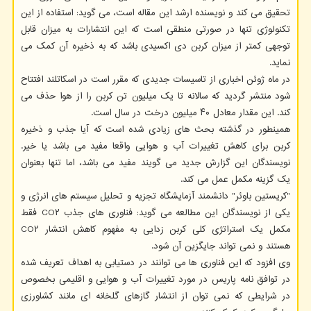
تحقیق می کند و نویسنده ارشد این مقاله است، می گوید: استفاده از این
تکنولوژی تنها در صورتی منطقی است که این انتشارات به میزان قابل
توجهی کمتر از میزان کربن دی اکسیدی باشد که به ذخیره آن کمک می
نماید.
در ماه ژوئن اخباری از تاسیسات جدیدی که مقرر است در اسکاتلند افتتاح
شود منتشر گردید که سالانه تا یک میلیون تن کربن را از هوا حذف می
کند. این مقدار معادل ۴۰ میلیون درخت در سال است.
همینطور در گذشته بحث های زیادی شده است که آیا جذب و ذخیره
کربن برای کاهش تغییرات آب و هوایی واقعا مفید می باشد یا خیر.
نویسندگان این گزارش جدید می گویند مفید می باشد، اما تنها بعنوان
یک گزینه مکمل عمل می کند.
"کریستین باوئر" دانشمند آزمایشگاه تجزیه و تحلیل سیستم های انرژی و
یکی از نویسندگان این مطالعه می گوید: فناوری های جذب CO۲ فقط
مکمل یک استراتژی کلی کربن زدایی به مفهوم کاهش انتشار CO۲
هستند و نمی تواند جایگزین آن شود.
وی افزود که این فناوری ها می توانند در دستیابی به اهداف تعریف شده
در توافق نامه پاریس در مورد تغییرات آب و هوایی و اقلیمی بخصوص
در شرایطی که نمی توان از انتشار گازهای گلخانه ای مانند کشاورزی