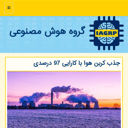
منو
گروه هوش مصنوعی
جذب کربن هوا با کارایی 97 درصدی