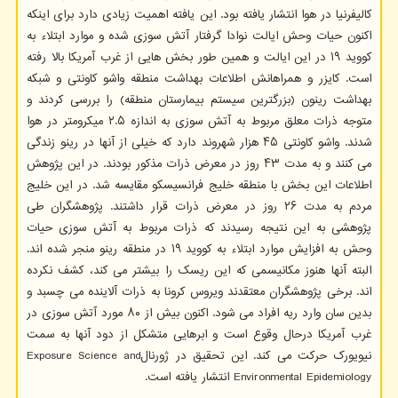
کالیفرنیا در هوا انتشار یافته بود. این یافته اهمیت زیادی دارد برای اینکه
اکنون حیات وحش ایالت نوادا گرفتار آتش سوزی شده و موارد ابتلاء به
کووید ۱۹ در این ایالت و همین طور بخش هایی از غرب آمریکا بالا رفته
است. کایزر و همراهانش اطلاعات بهداشت منطقه واشو کاونتی و شبکه
بهداشت رینون (بزرگترین سیستم بیمارستان منطقه) را بررسی کردند و
متوجه ذرات معلق مربوط به آتش سوزی به اندازه ۲.۵ میکرومتر در هوا
شدند. واشو کاونتی ۴۵ هزار شهروند دارد که خیلی از آنها در رینو زندگی
می کنند و به مدت ۴۳ روز در معرض ذرات مذکور بودند. در این پژوهش
اطلاعات این بخش با منطقه خلیج فرانسیسکو مقایسه شد. در این خلیج
مردم به مدت ۲۶ روز در معرض ذرات قرار داشتند. پژوهشگران طی
پژوهشی به این نتیجه رسیدند که ذرات مربوط به آتش سوزی حیات
وحش به افزایش موارد ابتلاء به کووید ۱۹ در منطقه رینو منجر شده اند.
البته آنها هنوز مکانیسمی که این ریسک را بیشتر می کند، کشف نکرده
اند. برخی پژوهشگران معتقدند ویروس کرونا به ذرات آلاینده می چسبد و
بدین سان وارد ریه افراد می شود. اکنون بیش از ۸۰ مورد آتش سوزی در
غرب آمریکا درحال وقوع است و ابرهایی متشکل از دود آنها به سمت
نیویورک حرکت می کند. این تحقیق در ژورنالExposure Science and
Environmental Epidemiology انتشار یافته است.