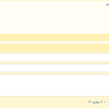
ند
= ۶ بعلاوه ۳