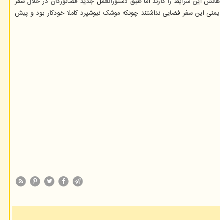
رواز دارای مجوز از اداره هوانوردی فدرال تا ارتفاع حداقل ۵۰ مایل اوج بگیرند(۸۰ کیلومتر). بزوس و همراهانش این شرایط را دارند اما طبق دستورالعمل جدید فضانوردان در خلال سفر
حفظ ایمنی پرواز فضایی انجام دهند. بزوس، برادرش مارک، خانم والی فانک ۸۲ ساله و اولیور دیمن ۱۸ ساله نقشی در ایمنی این سفر فضایی نداشتند چونکه موشک نیوشپرد کاملا خودکار بود و پیش