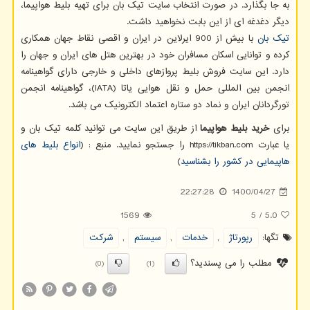
به جا بگذارد. در صورت انتخاب سایت تیک بان برای تهیه بلیط هواپیما،
دیگر دغدغه ای از این بابت نخواهید داشت.
تیک بان
با بیش از 900 ایرلاین در ایران و اقصی نقاط جهان همکاری
کرده و توانایی اسکان مسافران خود در بهترین هتل های ایران و جهان را
دارد. این سایت فروش بلیط پروازهای داخلی و خارجی دارای گواهینامه
انجمن بین المللی حمل و نقل هوایی یاتا
(IATA)
، گواهینامه انجمن
تورگردانان ایران و نماد دو ستاره اعتماد الکترونیک می باشد.
برای
خرید بلیط هواپیما
از طریق این سایت می توانید کلمه تیک بان و
یا عبارت
https://tikban.com
را جستجو نمایید. منبع : (
انواع بلیط های
هاپیمایی در کشور را بشناسید
)
22:27:28
1400/04/27
1569
5
/
5.0
تگها:
رپورتاژ
,
خدمات
,
سیستم
,
شركت
مطلب را می پسندید؟
(0)
(1)