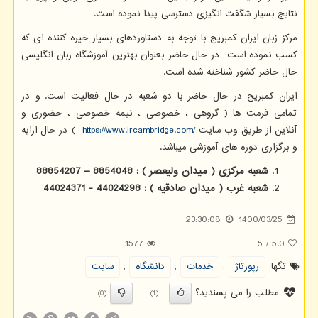
نتایج بسیار شگفت انگیزی دسترسی پیدا نموده است.
مرکز زبان ایران کمبریج با توجه به دستاوردهای بسیار خیره کننده ای که
کسب نموده است در حال حاضر بعنوان بهترین آموزشگاه زبان انگلیسی
حال حاضر کشور شناخته شده است.
ایران کمبریج در حال حاضر با دو شعبه در حال فعالیت است. و در
تمامی فرمت ها ( گروهی ، خصوصی ، نیمه خصوصی ، حضوری و
آنلاین از طریق وب سایت
https://www.ircambridge.com/
) در حال ارایه
و برگزاری دوره های آموزشی میباشد.
شعبه مرکزی ( میدان ولیعصر ) : 8854048 – 88854207
شعبه غرب ( میدان صادقیه ) : 44024298 - 44024371
23:30:08
1400/03/25
1577
5
/
5.0
تگها:
رپورتاژ
,
خدمات
,
دانشگاه
,
سایت
مطلب را می پسندید؟
(0)
(1)