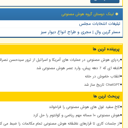
لینک دوستان گروه هوش مصنوعی
تبلیغات انتخابات مجلس
مستر گرین وال | مجری و طراح انواع دیوار سبز
پربیننده ترین ها
ردپای هوش مصنوعی در عملیات های آمریکا و اسرائیل از ترور سیدحسن نصرالله
نابغه ای که 7 دهه پیش، وارد عصر هوش مصنوعی شد
انقلاب خاموش در خانه
ChatGPT تاریخ ساز شد
پربحث ترین ها
کاخ سفید غول های هوش مصنوعی را فراخواند
هوش مصنوعی ۱۰ مساله مهم ریاضی و کوانتوم را حل کرد
از جلسات کاری تا قرارهای عاشقانه هوش مصنوعی تمام مکالمات را ضبط می کن