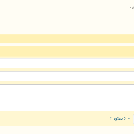
ند
= ۶ بعلاوه ۴