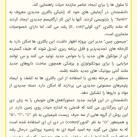
تا سلول ها را برای ایجاد عناصر سازنده حیات راهنمایی کند.
دانشمندان در آزمایش های خود کد ژنتیکی باکتری جدیدی معروف به
"Syn61" را بازنویسی کردند. آنها با این کار ارگانیسم جدیدی ایجاد کردند
که مانند باکتری "ای. کولی"(E. coli) رشد می کند، اما دارای خصوصیات
متمایزی است.
"جیسون چین" مدیر این پروژه اظهار داشت: این باکتری ها امکان دارد به
کارخانه های تجدیدپذیر و قابل برنامه ریزی تبدیل شوند که طیف گسترده
ای از مولکول های جدید را با خواص جدید تولید می کنند و می توانند
مزایایی را برای بیوتکنولوژی و پزشکی همچون ساخت داروهای جدید
مانند آنتی بیوتیک های جدید داشته باشند.
محققان در مرحله بعدی با استفاده از این باکتری ها به کشف و ایجاد
پلیمرهای مصنوعی جدیدی می پردازند که امکان دارد دسته جدیدی از
مواد و داروها را تشکیل دهد.
دانشمندان در این فرایند جدید دستورالعمل های خویش را به زبان دی
ان ای رمزگذاری می کنند که قدمتی به اندازه حیات روی زمین دارد. در
این روش از گروه هایی از سه حرف زیست شیمیایی به نام "A"، "T"، "C"
و همینطور "G" به نام "کدون"(codon) در دی ان ای استفاده شده است
که به سلول می گوید چه اسید آمینه ای به زنجیره پروتئین درحال رشد
اضافه شود. آنها اینها را برای ساختن پلیمرهای مصنوعی که برای نخستین