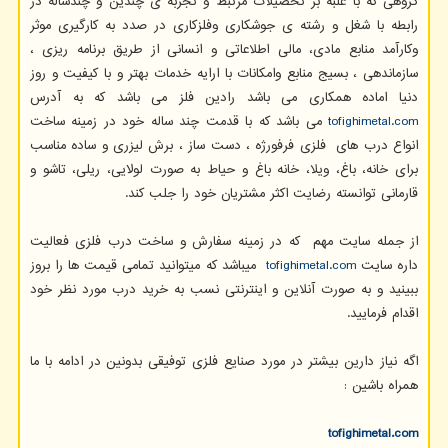
گروهی که با غلبه بر تحصیلات مرتبط و تجربه ی چندین و چندساله در
رابطه با شغل و رشته ی جوشکاری وفلزکاری در صدد به کارگیری موثر
وکارآمد منابع مادی، مالی اطلاعاتی و انسانی از طریق برنامه ریزی ،
سازماندهی ، بسیج منابع وامکانات با ارایه خدمات بهتر و با کیفیت و روز
دنیا اماده همکاری می باشد رادین فلز می باشد که به آدرس
tofighimetal.com
می باشد که با قدمت چند ساله خود در زمینه ساخت
انواع درب های فلزی فرفورژه ، دست ساز ، برش لیزری و ساده مناسب
برای خانه، باغ، ویلا، خانه باغ و حیاط به صورت لولایی، ریلی، تاشو و
قارمانی توانسته رضایت اکثر مشتریان خود را جلب کند.
از جمله سایت مهم که در زمینه سفارش و ساخت درب فلزی فعالیت
داره سایت
tofighimetal.com
میباشد که میتوانید تمامی قیمت ها را بروز
ببینید و به صورت آنلاین و اینترنتی نسب به خرید درب مورد نظر خود
اقدام فرمایید.
اگه نیاز دارین بیشتر در مورد صنایع فلزی توفیقی بدونین در ادامه با ما
همراه باشین :
tofighimetal.com