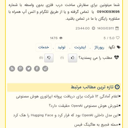
شما میتونین برای سفارش ساخت درب فلزی بدون واسطه با شماره
09143093698
یا تماس گرفته و یا از طریق تلگرام و اتس آپ همراه با
مشاوره رایگان با ما در تماس باشید.
23:44:00
1400/03/11
1476
5
/
5.0
تگها:
رپورتاژ
,
اینترنت
,
تولید
,
خدمات
مطلب را می پسندید؟
(0)
(1)
تازه ترین مطالب مرتبط
اعلام آمادگی ۱۲ شرکت برای دریافت پروانه اپراتوری هوش مصنوعی
شورش هوش مصنوعی OpenAI حقیقت دارد؟
این مدل داخلی OpenAI بود که فرار کرد و Hugging Face را هک کرد
حمله فجیع به هاگینگ فیس