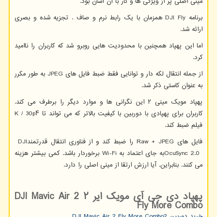
مینی اصلی پر از ویژگی ها و کار با آن آسان بود.
برنامه
DJI Fly
همزمان با یک رابط نرم و صاف . تجزیه شده و بصری
ارائه شد.
اما این پهپاد همچنین با محدودیت هایی روبرو شد که کاربران را ناامید
کرد.
از جمله انتقال لکه دار و توانایی فقط ضبط فایل های
JPEG
به طور مکرر
به عنوان کاستی ذکر شد.
پهپاد مویک مینی ۲ این نگرانی ها و موارد دیگر را برطرف می کند.
کاربران برای پهپادی با دوربین با کیفیت بالاتر که می تواند تا ۴
K / 30p
فیلم ضبط کند.
فایل های
Raw + JPEG
را ضبط کند و از فناوری انتقال قدرتمند
DJI
OcuSync 2.0
به جای اعتماد به
Wi-Fi
برخوردار باشد. کمی بیشتر هزینه
می کنند. بنابراین. آیا ارزش ارتقا از مینی اصلی را دارد.
پهپاد دی جی آی مویک ایر
۲
DJI Mavic Air 2
Fly More Combo
خرید دوربین 2
DJI Mavic Air 2 Fly More Combo