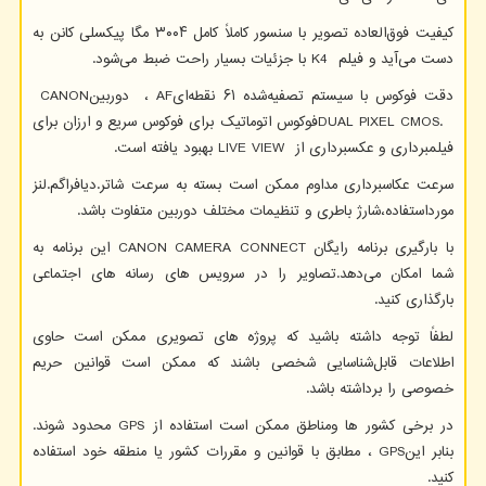
کیفیت فوق‌العاده تصویر با سنسور کاملاً کامل ۳۰۰۴ مگا پیکسلی کانن به
دست می‌آید و فیلم
K4
با جزئیات بسیار راحت ضبط می‌شود.
دقت فوکوس با سیستم تصفیه‌شده ۶۱ نقطه‌ای
AF
، دوربین
CANON
DUAL PIXEL CMOS.
فوکوس اتوماتیک برای فوکوس سریع و ارزان برای
فیلمبرداری و عکسبرداری از
LIVE VIEW
بهبود یافته است.
سرعت عکاسبرداری مداوم ممکن است بسته به سرعت شاتر.دیافراگم.لنز
مورداستفاده،شارژ باطری و تنظیمات مختلف دوربین متفاوت باشد.
با بارگیری برنامه رایگان
CANON CAMERA CONNECT
این برنامه به
شما امکان می‌دهد.تصاویر را در سرویس های رسانه های اجتماعی
بارگذاری کنید.
لطفاً توجه داشته باشید که پروژه های تصویری ممکن است حاوی
اطلاعات قابل‌شناسایی شخصی باشند که ممکن است قوانین حریم
خصوصی را برداشته باشد.
در برخی کشور ها ومناطق ممکن است استفاده از
GPS
محدود شوند.
بنابر این
GPS
، مطابق با قوانین و مقررات کشور یا منطقه خود استفاده
کنید.