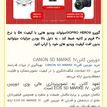
گوپرو GOPRO HERO9میتواند ویدیو هایی با كیفیت ۵k با نرخ
۳۰ فریم بر ثانیه ضبط كند ، به دلیل بالا بودن جزئیات میتوانید
بدون افت كیفیت ویدیو های خود را كراپ كنید.
دوربین کانن
CANON 5D MARKE IV
خرید دوربین کانن
CANON 5D MARKE IV
بهره‌گیری از میراث قدرتمند
سری
D5 .
اصلاحات شگفت‌انگیزی را در کیفیت تصویر،عملکرد و قابلیت
انعطاف‌پذیری ارائه می‌دهد.
تعهد کانن به تصویربرداری عالی روی دوربین
کانن
EOS 5D MARKE IV
است.
عکاسان عروسی و پرتره.عکاسان طبیعت و منظره و همچنین فیلم‌برداران
خلاق از درخشش و قدرتی که دوربین کانن
EOS 5D MARKE IV
ارائه
می‌دهد قدردانی می‌کنند.