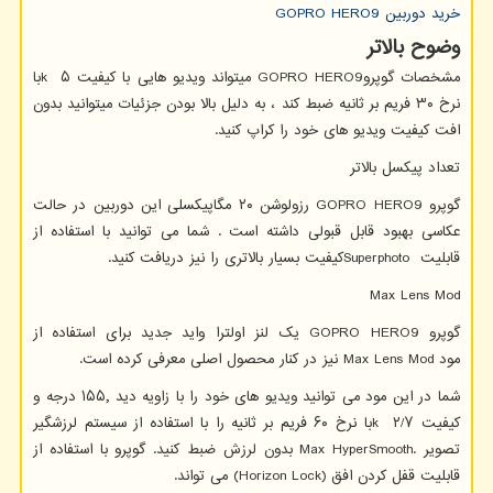
خرید دوربین
GOPRO HERO9
وضوح بالاتر
مشخصات گوپرو
GOPRO HERO9
میتواند ویدیو هایی با کیفیت ۵
k
با
نرخ ۳۰ فریم بر ثانیه ضبط کند ، به دلیل بالا بودن جزئیات میتوانید بدون
افت کیفیت ویدیو های خود را کراپ کنید.
تعداد پیکسل بالاتر
گوپرو
GOPRO HERO9
رزولوشن ۲۰ مگاپیکسلی این دوربین در حالت
عکاسی بهبود قابل قبولی داشته است . شما می توانید با استفاده از
قابلیت
Superphoto
کیفیت بسیار بالاتری را نیز دریافت کنید.
Max Lens Mod
گوپرو
GOPRO HERO9
یک لنز اولترا واید جدید برای استفاده از
مود
Max Lens Mod
نیز در کنار محصول اصلی معرفی کرده است.
شما در این مود می توانید ویدیو های خود را با زاویه دید ۱۵۵٫ درجه و
کیفیت ۲/۷
k
با نرخ ۶۰ فریم بر ثانیه را با استفاده از سیستم لرزشگیر
تصویر
Max HyperSmooth.
بدون لرزش ضبط کنید. گوپرو با استفاده از
قابلیت قفل کردن افق
(Horizon Lock)
می تواند.