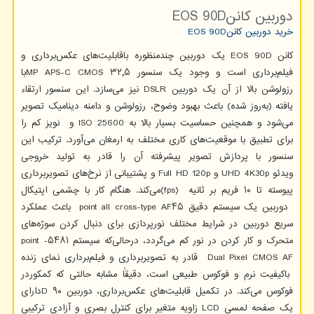
دوربین کانن
EOS 90D
خرید دوربین کانن
EOS 90D
کانن
EOS 90D
یک دوربین چندمنظوره باقابلیت‌های عکس‌برداری و
فیلم‌برداری است و وجود یک سنسور ۳۲٫۵
MP APS-C CMOS
با
رزولوشن بالا از آن یک دوربین
DSLR
نیز می‌سازد. این سنسور ارتقاء
یافته (به‌روز شده) باعث بهبود وضوح، رزولوشن و دامنه دینامیک تصویر
می‌شود و همچنین حساسیت بسیار بالا به
ISO 25600
و نویز کم را
برای تطبیق با موقعیت‌های کاری مختلف به ارمغان می‌آورد. ترکیب این
سنسور با پردازش تصویر پیشرفته آن را قادر به تولید خروجی
ویدئو
UHD 4K30p
و
Full HD 120p
و پشتیبانی از نرخ‌های تصویربرداری
پیوسته تا ۱۰ فریم بر ثانیه
(fps)
می‌کند. هنگام کار با چشمی اپتیکال
دوربین یک سیستم دقیق ۴۵
point all cross-type AF
باعث عملکرد
سریع دوربین در شرایط مختلف نورپردازی برای دنبال کردن سوژه‌های
متحرک و کار کردن در نور کم می‌گردد، درحالی‌که سیستم ۵۴۸۱
-
point
Dual Pixel CMOS AF
قادر به تصویربرداری و فیلم‌برداری نمای زنده
باکیفیت نرم و فوکوس طبیعی است، دقیقاً مشابه حالتی که کمکوردر
فوکوس می‌کند. در تکمیل قابلیت‌های عکس‌برداری، دوربین ۹۰
D
دارای
یک صفحه لمسی
LCD
زاویه متغیر برای کنترل بصری و آزادی ترکیبی