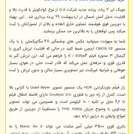
مویک ایر ۲ ربات پرنده جدید شرکت
DJI
از نوع کوادکوپتر با قدرت بالا و
قابلیت حمل آسان امسال در اردیبهشت ۹۹ پرده برداری شد . این پهپاد
با دوربین فوق هوشمند تصاویر خارق العاده و بالاتر از تصوراتتان را ثبت
میکند پس توقعتان را به بالاترین حد ممکن برسانید.
شما به سهولت میتوانید عکس های چشمگیر ۴۸ مگاپیکسلی را با یک
سنسور
CMOS 1/2
اینچی ضبط کنید در حالی که قابلیت لرزش گیری با
گیمبال ۳ محوره فیلم ۴
K / 60fps
را فراهم می کند. ‌این لرزش گیر به
قدری قوی و حرفه‌ای عمل می‌کند که قادر است حتی در هوای بسیار
طوفانی و شرایط غیرثابت نیز تصاویری بسیار ساکن و بدون لرزش را ثبت
کند.
راز فیلم باورنکردنی
HDR
یک سنسور تصویر
Quad Bayer
با کارایی بالا
است. کنترل از راه دور با فناوری
OcuSync 2.0
دارای فاصله انتقال فیلم
تا ۶٫۲ مایل بر ثانیه / ۱۰ کیلومتر است و همچنین می تواند تصاویر
ویدئویی با وضوح جریان
FHD 1080p
را مستقیماً از دوربین از طریق
امواج وایفای به درایور ارائه دهد.
باتری قوی ۳۵۰۰ میلی آمپر ساعت می تواند
Mavic Air 2
را به
مدت ۳۴ دقیقه پرواز کند. علاوه بر آن شما می‌توانید با این پهپاد تصاویر