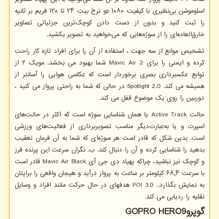
اسلوموشن بی‌نظیری با کیفیت ۱۰۸۰
p
و نرخ بیت ۲۴ تا ۱۲۰ فریم بر ثانیه
را ثبت کنید و بدون از دست دادن کوچک‌ترین جزئیاتی تصاویر
خارق‌العاده‌ای را از سوژه‌هایی که می‌خواهید به تصویر بکشید.
تشخیص موانع از سه جهت ، استفاده از آن را برای افراد تازه کار راحت
کرده و ایمنی را برای
Mavic Air 2
شما بهبود می بخشد. مویک ۲ از
توابع عکسبرداری بصری برخوردار است که عکاسی هوایی را آسانتر از
همیشه می کند.
Spotlight 2.0
در حالی که شما به راحتی پرواز می کنید ،
دوربین را روی یک موضوع قفل می کند.
حالت
Active Track
یا همان شناسایی سوژه است که اکثر در حالت‌های
اسپرت و یا به‌عبارت‌دیگر مناسب تصویربرداری از فعالیت‌های ورزشی
است. بدین شکل که قادر است هر سوژه‌ای که شما به آن فرمان تعقیب
بدهید را شناسایی کرده و آن را دنبال کند. ب. نگران سرعت این پرنده فرز
و کوچک نیز نباشید، چراکه پهپاد دی جی آی
Mavic Air Black
قادر است
با سرعت ۶۸٫۴ کیلومتر بر ساعت به پرواز درآید و هیجان واقعی را برایتان
به نمایش بگذارد..
POI 3.0
هدفهای در حال حرکت مانند افراد و وسایل
نقلیه را ردیابی می کند.
گوپرو
GOPRO HERO9