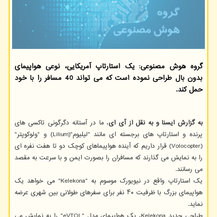
گروه هوش مصنوعی: یک استارتاپ آمریکایی، نوعی هواپیمای
بدون بال طراحی نموده است که می تواند 40 مسافر را با خود
حمل کند.
به
گزارش ایسنا و به نقل از آی ای
، ما در آستانه دگرگونی تاکسی های
پرنده و استارتاپ های برجسته ای مانند "لیلیوم"(Lilium) و "ولوکوپتر"
(Volocopter) قرار داریم که آینده هواپیماهای کوچک دو تا هفت نفره ای
را به نمایش می گذارند که مسافران را بصورت ایمن و با سرعت به مقصد
می رسانند.
یک استارتاپ واقع در نیویورک موسوم به "Kelekona" می خواهد یک
هواپیمای بزرگ با ظرفیت ۴۰ نفر برای سفرهای طولانی بین شهری عرضه
نماید.
طراحی جدید Kelekona، یک هواپیمای مدل "eVTOL" را به نمایش می