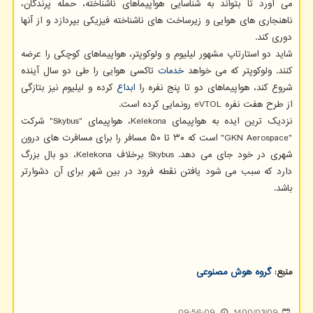
می آورد تا بتواند به شناسایی هواپیماهای ناشناخته، حمله پرندگان،
ناهنجاری های هوایی و زیرساخت های ناشناخته فیزیکی بپردازد و از آنها
دوری کند.
شاید دو استارتاپ مشهور لیلیوم و ولوکوپتر، هواپیماهای کوچکی را عرضه
کنند. ولوکوپتر که می خواهد
خدمات
تاکسی هوایی را طی دو سال آینده
شروع کند، هواپیماهای دو تا پنج نفره را
ابداع
کرده و لیلیوم نیز بتازگی
از طرح هفت نفره eVTOL رونمایی کرده است.
نزدیک ترین ایده به هواپیمای Kelekona، هواپیمای "Skybus" شرکت
"GKN Aerospace" است که ۳۰ تا ۵۰ مسافر را برای مسافرت های درون
شهری در خود جای می دهد. Skybus برخلاف Kelekona، دو بال بزرگ
دارد که سبب می شود یافتن نقطه فرود در بین شهر برای آن دشوارتر
باشد.
منبع:
گروه هوش مصنوعی
09:56:09
1400/03/09