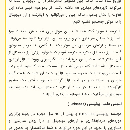
توزیع شده است. بلاک چین مفهومی گسترده‌تر از ارز دیجیتال است که
می‌تواند کاربردهای دیگری هم داشته باشد. اگر بخواهیم خیلی ساده این
تفاوت را نشان بدهیم، بلاک چین را می‌توانیم به اینترنت و ارز دیجیتال
را به موتور جستجو تشبیه کنیم.
با توجه به موارد گفته شد، شاید این سوال برای شما پیش بیاید که چرا
باید ارز دیجیتال خریداری کنم و ورود به این بازار نوپا تا چه حد می‌تواند
در حفظ و ارتقای سرمایه‌ی من موثر باشد. با نگاهی به نمودار صعودی
قیمت ارز دیجیتال میتوانیم متوجه شویم که همواره ارزش ارز دیجیتال از
قبل بیشتر شده است و این می‌تواند یک انگیزه برای ورود به بازار ارزهای
دیجیتال باشد. اما نکته مهمی ‌که حائز اهمیت است که خود این رشد
قیمت می‌تواند باعث هجوم به این بازار و خرید آن شود که باعث گران
خریدن و احیاناً ضرر در این بازار گردد. بنابراین داشتن یک مشاور
کارآزموده و با تجربه در حوزه ارزهای دیجیتال می‌تواند یک پشتوانه
خوب برای موفقیت، حفظ سرمایه و ارتقای آن باشد.
انجمن علمی یونیننس (
( uninance
موسسه یونیننس(
uninance
) با بیش از 40 سال تجربه در زمینه برگزاری
دوره‌های سرمایه‌گذاری و ارزهای دیجیتال و دارا بودن مدرسین و
مشاورین با تجربه در این حوزه می‌تواند به شما علاقه‌مندان به حضور در