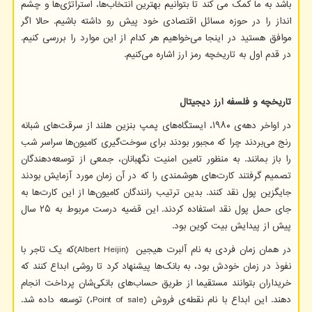
باشد به ما کمک می کند تا بتوانیم بهترین انتخاب‌ها، استراتژی‌ها و چشم
انداز را در حوزه مسائل اقتصادی خود پیش رو داشته باشیم. حالا اگر
موافق هستید در اینجا می‌خواهیم هر کدام از این موارد را بررسی کنیم.
در قدم اول به تاریخچه رمز ارز اشاره می‌کنیم.
تاریخچه و فلسفه ارز دیجیتال
در اواخر دهه‌ی ۱۹۸۰، ایستگاه‌های پمپ بنزین هلند از سرقت‌های شبانه
رنج می‌بردند چرا که مجبور بودند برای سوخت‌گیری کامیون‌ها سراسر شب
را باز بمانند. به منظور تامین امنیت نگهبانان، جمعی از توسعه‌دهندگان
تصمیم گرفتند کارت‌های هوشمندی را که در آن زمان مورد آزمایش بودند
جایگزین پول نقد کنند. بدین ترتیب رانندگان کامیون‌ها از این کارت‌ها به
جای حمل پول نقد استفاده کردند. این قضیه درست مربوط به ۲۵ سال
پیش از پیدایش بیت کوین بود.
در همان زمان فردی به نام آلبرت هیجین
(Albert Heijin)
که یک تاجر با
نفوذ در زمان خودش بود، به بانک‌ها پیشنهاد کرد تا روشی ابداع کنند که
خریداران بتوانند مستقیما از طریق حساب‌های بانکی‌شان پرداخت انجام
دهند. این ابداع با نام نقطه‌ی فروش
Point of sale)
،
(
توسعه داده شد.