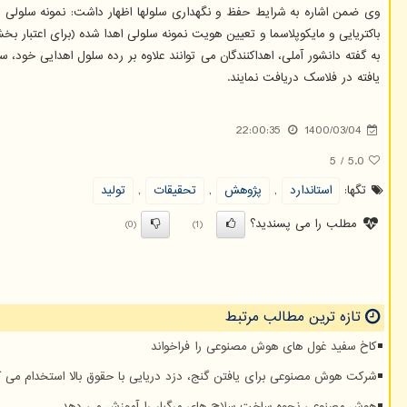
وی ضمن اشاره به شرایط حفظ و نگهداری سلولها اظهار داشت: نمونه سلولی 
باکتریایی و مایکوپلاسما و تعیین هویت نمونه سلولی اهدا شده (برای اعتبار ب
به گفته دانشور آملی، اهداکنندگان می توانند علاوه بر رده سلول اهدایی خود
یافته در فلاسک دریافت نمایند.
22:00:35
1400/03/04
5
/
5.0
تگها:
استاندارد
,
پژوهش
,
تحقیقات
,
تولید
مطلب را می پسندید؟
(0)
(1)
تازه ترین مطالب مرتبط
کاخ سفید غول های هوش مصنوعی را فراخواند
شرکت هوش مصنوعی برای یافتن گنج، دزد دریایی با حقوق بالا استخدام می ک