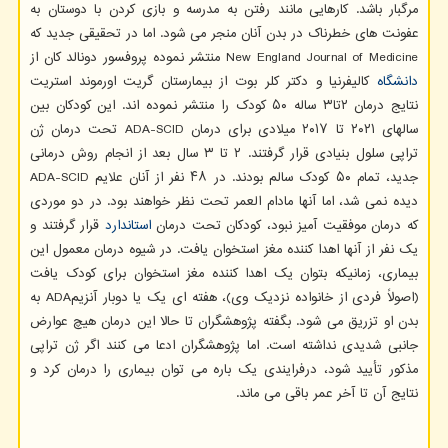
مرگبار باشد. کارهایی مانند رفتن به مدرسه و بازی کردن با دوستان به
عفونت های خطرناک در بدن آنان منجر می شود. اما در تحقیقی جدید که
New England Journal of Medicine منتشر نموده پروفسور دونالد کان از
دانشگاه
کالیفرنیا و دکتر کلر بوت از بیمارستان گریت اورموند استریت
نتایج درمان ۲تا۳ ساله ۵۰ کودک را منتشر نموده اند. این کودکان بین
سالهای ۲۰۲۱ تا ۲۰۱۷ میلادی برای درمان ADA-SCID تحت درمان ژن
تراپی سلول بنیادی قرار گرفتند. ۲ تا ۳ سال بعد از انجام روش درمانی
جدید، تمام ۵۰ کودک سالم بودند. در ۴۸ نفر از آنان علایم ADA-SCID
دیده نمی شد، اما آنها مادام العمر تحت نظر خواهند بود. در دو موردی
که درمان موفقیت آمیز نبود، کودکان تحت درمان
استاندارد
قرار گرفتند و
یک نفر از آنها اهدا کننده مغز استخوان یافت. در شیوه درمان معمول این
بیماری، زمانیکه بتوان یک اهدا کننده مغز استخوان برای کودک یافت
(اصولاً فردی از خانواده نزدیک وی)، هفته ای یک یا دوبار آنزیمADA به
بدن او تزریق می شود. بگفته پژوهشگران تا حالا این درمان هیچ عوارض
جانبی شدیدی نداشته است. اما پژوهشگران ادعا می کنند اگر ژن تراپی
مذکور تأیید شود، درفرایندی یک باره می توان بیماری را درمان کرد و
نتایج آن تا آخر عمر باقی می ماند.