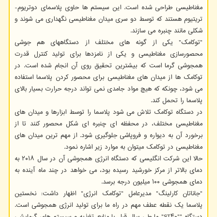
مغناطیسی طراحی شده است. این سیستم ها حاوی پلاسمای دوتریوم-
تریتیوم هستند که توسط دو سری میدان مغناطیسی نگهداری می شوند و
شکلی مانند چنبره می سازند.
"توکامک" یکی از گونه های مختلف از دستگاههای هم جوشی
محصورسازی مغناطیسی و یکی از نامزدها برای تولید کنترل قدرت
همجوشی گرما است که بیشترین تحقیق روی آن انجام شده است. در
توکامک ها از میدان های مغناطیسی برای محصور کردن پلاسما استفاده
می شود، چونکه که هیچ مواد جامدی نمی تواند درجه حرارت بسیار بالای
پلاسما را تحمل کند.
در دستگاه توکامک تلاش می شود پلاسما را توسط ابزارها و میدان های
مغناطیسی مختلف، در محفظه ای چنبره ای شکل محصور کنند تا از
برخورد آن به دیواره و فروپاشی جلوگیری شود. از مهم ترین میدان های
مغناطیسی در توکامک میتوان به موارد زیر اشاره نمود.
حالا این شرکت انگلیسی که دستگاه انرژی همجوشی آن در سال ۲۰۱۸ به
دمای بالاتر از مرکز خورشید رسیده بود، می خواهد در چند ماه آینده به
دمای همجوشی ۱۰۰ میلیون درجه برسد.
"جاناتان کارلینگ" مدیرعامل "توکامک انرژی" اظهار داشت: نخستین
پلاسما یک نقطه عطف مهم در راه ما برای تولید انرژی همجوشی است.
دستگاه ""ST۴۰" ما طی سال قبل با منابع تغذیه و سیستم های گرمایشی