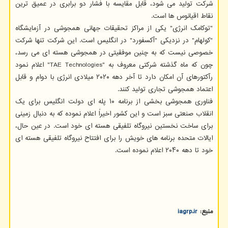
شرکت تولید می شود، قابل مقایسه با فشار دو برابری در عمیق ترین
نقاط اقیانوس ها است.
"توکامک انرژی" یکی از مراکز تحقیقات جهانی همجوشی در آزمایشگاه
"کولهام" در نزدیکی "آکسفورد" در انگلیس است. این شرکت تنها شرکت
خصوصی نیست که به چنین موفقیتی در همجوشی هسته ای می رسد،
چون که ماه گذشته شرکتی معروف به "TAE Technologies" اعلام نمود
رآکتورهای آن امکان دارد تا آخر دهه ۲۰۲۰ میلادی انرژی با دوام و قابل
اعتماد همجوشی تجاری تولید کنند.
فناوری همجوشی بخشی از برنامه ۱۰ پله ای دولت انگلیس برای یک
انقلاب صنعتی سبز است و این کشور اخیراً اعلام نموده که به دنبال زمینی
برای ساخت نخستین نیروگاه تلفیقی هسته ای خود است. در عین حال،
ایالات متحده برنامه های خویش را برای افتتاح نیروگاه تلفیقی هسته ای
خود تا دهه ۲۰۴۰ اعلام نموده است.
منبع:
iagrp.ir