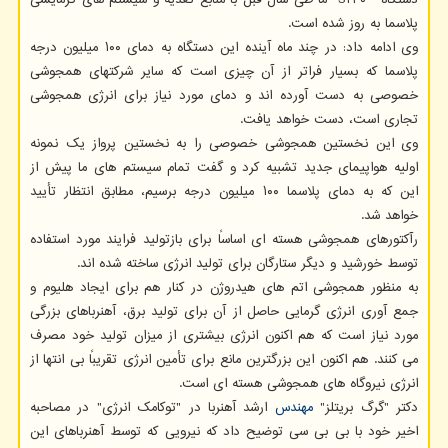
پلاسما به روز شده است.
وی ادامه داد: در چند ماه آینده این دستگاه به دمای ۱۰۰ میلیون درجه
پلاسما که بسیار فراتر از آن چیزی است که سایر شرکتهای همجوشی
خصوصی به دست آورده اند و دمای مورد نیاز برای انرژی همجوشی
تجاری است، دست خواهد یافت.
وی این نخستین همجوشی خصوصی را به نخستین پرواز یک نمونه
اولیه هواپیمای جدید تشبیه کرد و گفت تمام سیستم های ما پیش از
این که به دمای پلاسما ۱۰۰ میلیون درجه برسیم، مطابق انتظار تأیید
خواهد شد.
رآکتورهای همجوشی هسته ای اساساً برای بازتولید فرایند مورد استفاده
توسط خورشید و دیگر ستارگان برای تولید انرژی ساخته شده اند.
به منظور همجوشی اتم های هیدروژن در کنار هم برای ایجاد هلیوم و
جمع آوری انرژی گرمایی حاصل از آن برای تولید برق، آهنرباهای بزرگی
مورد نیاز است که هم اکنون انرژی بیشتری از میزان تولید خود مصرف
می کنند. هم اکنون این بزرگترین مانع برای تأمین انرژی تقریباً بی انتها از
انرژی نیروگاه های همجوشی هسته ای است.
دکتر "گرگ بریتلز"
مهندس
ارشد آهنربا در "توکامک انرژی" در مصاحبه
اخیر خود با بی بی سی توضیح داد که نیرویی که توسط آهنرباهای این