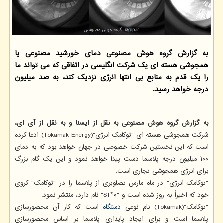
به گزارش گروه هوش مصنوعی دمای خورشید مصنوعی یا
همجوشی هسته ای یک شرکت انگلیسی در اتفاقی که می تواند ما
را یک قدم به منابع بی انتها انرژی نزدیک کند، به صد میلیون
درجه خواهد رسید.
به گزارش گروه هوش مصنوعی به نقل از ایسنا و به نقل از آی ای،
شرکت همجوشی هسته ای "توکامک انرژی"(Tokamak Energy) ادعا کرده
است که این نخستین شرکت خصوصی در جهان خواهد بود که به دمای
۱۰۰ میلیون درجه پلاسما دست پیدا خواهد نمود و این یک گام بزرگ
برای انرژی همجوشی تجاری است.
"توکامک انرژی" در ماه مارس تصاویری از پلاسما را در "توکامک" کروی
خود که اخیراً به روز شده است و "ST۴۰" نام دارد، منتشر نمود.
"توکامک"(Tokamak) نام نوعی
دستگاه
است که کار آن محصورسازی
پلاسما است و برای ایجاد پایداری پلاسما بر اساس محصورسازی