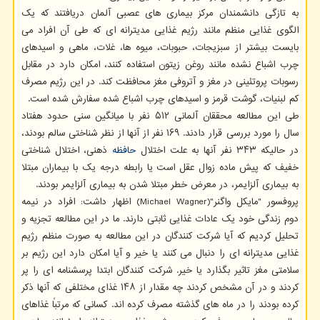
به تازگی دانشمندان مرکز بیماری های عصبی آلمان دریافتند که یک
الگوی غذایی منظم مانند رژیم غذایی مدیترانه ای که طی آن افراد می
بایست بیشتر از سبزیجات، حبوبات، میوه ها، غلات، ماهی و اسیدهای
چرب اشباع نشده مانند روغن زیتون استفاده کنند، امکان دارد در مقابل
رسوبات پروتئینی در مغز و آتروفی مغز محافظت کند. در این رژیم مصرف
کم لبنیات، گوشت قرمز و اسیدهای چرب اشباع شده سفارش شده است.
طی این مطالعه محققان آلمانی ۵۱۲ نفر با میانگین سنی حدود هفتاد
سال را مورد بررسی قرار دادند. ۱۶۹ نفر از آنها از نظر شناختی سالم بودند،
در حالیکه ۳۴۳ نفر آنها به علت اختلال
حافظه
ذهنی، اختلال شناختی
خفیف که پیش ماده زوال عقل است یا رابطه درجه یک با بیماران مبتلا
به بیماری آلزایمر، در معرض خطر مبتلا شدن به بیماری آلزایمر بودند.
پروفسور "مایکل واگنر"(Michael Wagner) اظهار داشت: افراد در نیمه
دوم زندگی خود یک عادات غذایی ثابتی دارند. ما در این مطالعه تجزیه و
تحلیل کردیم که آیا شرکت کنندگان در این مطالعه به صورت منظم رژیم
غذایی مدیترانه ای را دنبال می کنند یا خیر و آیا امکان دارد این رژیم بر
سلامتی مغز تاثیر بگذارد یا خیر. شرکت کنندگان ابتدا پرسشنامه ای را پر
کردند و در آن مشخص کردند چه مقدار از ۱۴۸ غذای مختلفی که آنها ذکر
کرده بودند را در ماه های گذشته مصرف کرده اند. کسانی که مرتباً غذاهای