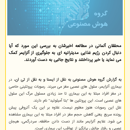
محققان آلمانی در مطالعه اخیرشان به بررسی این مورد که آیا
دنبال کردن رژیم غذایی مدیترانیه ای به جلوگیری از آلزایمر کمک
می نماید یا خیر پرداختند و نتایج جالبی به دست آوردند.
به گزارش گروه هوش مصنوعی به نقل از ایسنا و به نقل از تی ان،
در
بیماری آلزایمر، سلول های عصبی مغز می میرند. رسوبات پروتئینی خاصی
در مغز افراد مبتلا به این بیماری تا حد زیادی مسئول مرگ این سلول
های عصبی است. این پروتئین ها "بتا آمیلوئید" نام دارند.
علل این رسوبات هنوز معلوم نیست. علاوه بر این یک آتروفی پیش
رونده سریع یعنی کاهش حجم مغز در افراد مبتلا به این بیماری مشاهده
می شود. علایم آلزایمر مانند از دست دادن حافظه، سردرگمی، هیجان
عصبی و رفتار چالش برانگیز از عواقب این بیماری است.