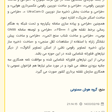
دوربین رقومی»، «طراحی و ساخت دوربین رقومی عکسبرداری هوایی» و
«طراحی و ساخت بخش ذخیره ساز دوربین UltraCam-D »، «طراحی و
ساخت اسکنر متریک» اشاره نمود.
همچنین «طراحی و پیاده سازی سامانه یکپارچه و تحت شبکه به هنگام
رسانی برخط نقشه های ۱: ۲۵۰۰۰»، «طراحی و توسعه سامانه GNSS
بومی»، «طراحی و ساخت شتاب سنج اتمی»، «طراحی و ساخت پیش
نشانگر زلزله با استفاده از مشاهدات ثقل سنجی» و «ساخت ذخیره ساز
برای ذخیره تصاویر رقومی ناشی از اسکن تصاویر آنالوگ» از دیگر
نیازهای فناورانه شناسایی شده در این حوزه می باشد.
برخی از این نیازهای فناورانه شناسایی شده و موافقت نامه همکاری سه
جانیه بزودی منعقد می شود و در مورد سایر نیازها هم فراخوان عمومی با
همکاری سازمان نقشه برداری کشور صورت می گیرد.
منبع:
گروه هوش مصنوعی
21:14:15
1400/02/19