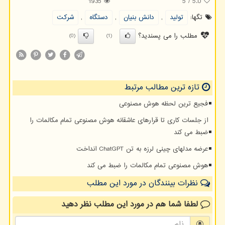
1935
5
/
5.0
تگها:
تولید
,
دانش بنیان
,
دستگاه
,
شركت
مطلب را می پسندید؟
(0)
(1)
تازه ترین مطالب مرتبط
فجیع ترین لحظه هوش مصنوعی
از جلسات کاری تا قرارهای عاشقانه هوش مصنوعی تمام مکالمات را
ضبط می کند
عرضه مدلهای چینی لرزه به تن ChatGPT انداخت
هوش مصنوعی تمام مکالمات را ضبط می کند
نظرات بینندگان در مورد این مطلب
لطفا شما هم
در مورد این مطلب
نظر دهید